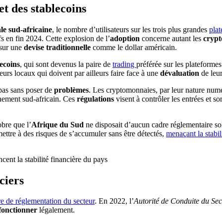
t des stablecoins
e sud-africaine
, le nombre d’utilisateurs sur les trois plus grandes
pla
fs en fin 2024. Cette explosion de l’
adoption
concerne autant les
cryp
 sur une
devise traditionnelle
comme le dollar américain.
lecoins
, qui sont devenus la paire de
trading
préférée sur les plateforme
seurs locaux qui doivent par ailleurs faire face à une
dévaluation
de leu
pas sans poser de
problèmes
. Les cryptomonnaies, par leur nature numér
nement sud-africain. Ces
régulations
visent à contrôler les entrées et 
bre que l’
Afrique du Sud
ne disposait d’aucun cadre réglementaire so
mettre à des risques de s’accumuler sans être détectés,
menaçant la stabil
ent la stabilité financière du pays
ciers
e de réglementation du secteur
. En 2022, l’
Autorité de Conduite du Sec
fonctionner
légalement.