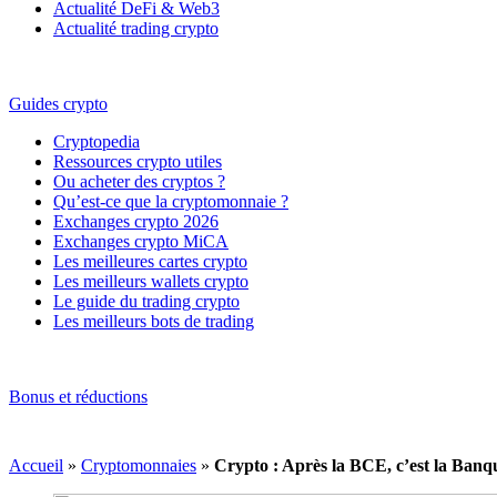
Actualité DeFi & Web3
Actualité trading crypto
Guides crypto
Cryptopedia
Ressources crypto utiles
Ou acheter des cryptos ?
Qu’est-ce que la cryptomonnaie ?
Exchanges crypto 2026
Exchanges crypto MiCA
Les meilleures cartes crypto
Les meilleurs wallets crypto
Le guide du trading crypto
Les meilleurs bots de trading
Bonus et réductions
Accueil
»
Cryptomonnaies
»
Crypto : Après la BCE, c’est la Banqu