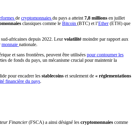
teformes
de
cryptomonnaies
du pays a atteint
7,8 millions
en juillet
tomonnaies
classiques comme le
Bitcoin
(BTC) et l’
Ether
(ETH) que
s sud-africaines depuis 2022. Leur
volatilité
moindre par rapport aux
r
monnaie
nationale.
ique et sans frontières, peuvent être utilisées
pour contourner les
sorties de fonds du pays, un mécanisme crucial pour maintenir la
lide pour encadrer les
stablecoins
et seulement de
« réglementations
ité financière du pays
.
teur Financier
(FSCA) a ainsi désigné les
cryptomonnaies
comme