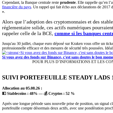
Cependant, la Banque centrale reste
prudente
. Elle rappelle qu’en l
financière du pays
. Un rappel qui fait écho aux déclarations de 2017
»
.
Alors que l’adoption des cryptomonnaies et des stablec
réglementaire solide, ces actifs numériques pourraien
rappeler celle de la BCE,
comme si les banques centr
Jusqu'au 30 juillet, chaque euro déposé sur Kraken vous offre un tick
professionnelle efficace et des mesures de sécurité très poussées. Idéa
Si vous avez des fonds sur Binance, c'est sans doutes le bon mo
POUR PLUS D’INFORMATIONS ET LES CONDIT
SUIVI PORTEFEUILLE STEADY LADS 1
Allocation au 05.08.26 :
💵 Stablecoins :
48
%
— 💰 Cryptos :
52 %
Après une longue période sans nouvelle prise de position, un signal cla
portefeuille compte désormais deux actifs, avec une pondération proch