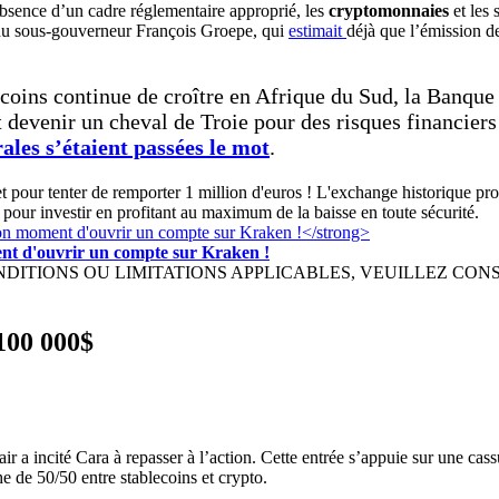
’absence d’un cadre réglementaire approprié, les
cryptomonnaies
et les
 du sous-gouverneur François Groepe, qui
estimait
déjà que l’émission 
oins continue de croître en Afrique du Sud, la Banque c
t devenir un cheval de Troie pour des risques financie
ales s’étaient passées le mot
.
et pour tenter de remporter 1 million d'euros ! L'exchange historique p
l pour investir en profitant au maximum de la baisse en toute sécurité.
ment d'ouvrir un compte sur Kraken !
IONS OU LIMITATIONS APPLICABLES, VEUILLEZ CONSULTER h
00 000$
ir a incité Cara à repasser à l’action. Cette entrée s’appuie sur une cas
e de 50/50 entre stablecoins et crypto.