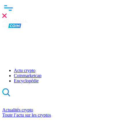
Actu crypto
Coinmarketcap
Encyclopédie
Actualités crypto
Toute l’actu sur les cryptos