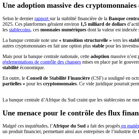
Une adoption massive des cryptomonnaies e
Selon le dernier
rapport
sur la stabilité financière de la
Banque central
2025. Ces plateformes géraient environ
1,5 milliard de dollars
d’acti
les
stablecoins
, ces
monnaies numériques
dont la valeur est indexée
La banque centrale note une
« transition structurelle »
vers les
stab
autres cryptomonnaies en fait une option plus
stable
pour les investis
Mais pour la banque centrale nationale, cette
adoption
massive n’est 
réglementations de contrôle des changes
mises en place par le gouver
stabilité
économique.
En outre, le
Conseil de Stabilité Financière
(CSF) a souligné en octo
partielles »
pour les
cryptomonnaies
. Ce vide juridique pourrait per
La banque centrale d’Afrique du Sud craint que les stablecoins ne menc
Une menace pour le contrôle des flux finan
Malgré ces inquiétudes, l’
Afrique du Sud
a fait des progrès
en matièr
un produit financier, permettant ainsi aux entreprises de l’industrie de