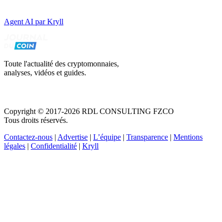
Agent AI par Kryll
Toute l'actualité des cryptomonnaies,
analyses, vidéos et guides.
Copyright © 2017-2026 RDL CONSULTING FZCO
Tous droits réservés.
Contactez-nous
|
Advertise
|
L’équipe
|
Transparence
|
Mentions
légales
|
Confidentialité
|
Kryll
Recevez votre guide PDF complet de 39 pages
Comment débuter dans les cryptos en 2026
Recevoir
Oui, j'accepte de recevoir des emails selon votre