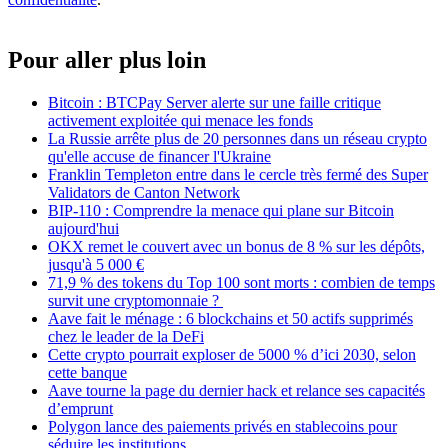
Pour aller plus loin
Bitcoin : BTCPay Server alerte sur une faille critique
activement exploitée qui menace les fonds
La Russie arrête plus de 20 personnes dans un réseau crypto
qu'elle accuse de financer l'Ukraine
Franklin Templeton entre dans le cercle très fermé des Super
Validators de Canton Network
BIP-110 : Comprendre la menace qui plane sur Bitcoin
aujourd'hui
OKX remet le couvert avec un bonus de 8 % sur les dépôts,
jusqu'à 5 000 €
71,9 % des tokens du Top 100 sont morts : combien de temps
survit une cryptomonnaie ?
Aave fait le ménage : 6 blockchains et 50 actifs supprimés
chez le leader de la DeFi
Cette crypto pourrait exploser de 5000 % d’ici 2030, selon
cette banque
Aave tourne la page du dernier hack et relance ses capacités
d’emprunt
Polygon lance des paiements privés en stablecoins pour
séduire les institutions