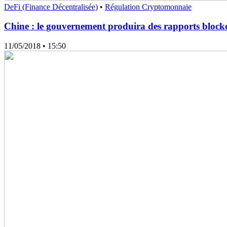
DeFi (Finance Décentralisée)
•
Régulation Cryptomonnaie
Chine : le gouvernement produira des rapports block
11/05/2018
• 15:50