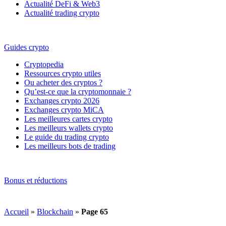
Actualité DeFi & Web3
Actualité trading crypto
Guides crypto
Cryptopedia
Ressources crypto utiles
Ou acheter des cryptos ?
Qu’est-ce que la cryptomonnaie ?
Exchanges crypto 2026
Exchanges crypto MiCA
Les meilleures cartes crypto
Les meilleurs wallets crypto
Le guide du trading crypto
Les meilleurs bots de trading
Bonus et réductions
Accueil
»
Blockchain
»
Page 65