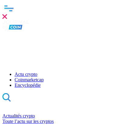
Actu crypto
Coinmarketcap
Encyclopédie
Actualités crypto
Toute l’actu sur les cryptos