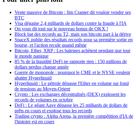
Vente massive de Bitcoin : Jim Cramer dit vouloir vendre ses
BTC
Visa dégaine 2,4 milliards de dollars contre la fraude à l'IA
On vous dit tout sur le nouveau bonus de OKX !
Block bat des records au T2, mais son bitcoin part à la dérive
SpaceX publie des résultats records pour sa première sortie en
bourse, et l'action recule quand même
Bitcoin, Ether, XRP : Les baleines achètent pendant que tout
le monde panique
85 % de la liquidité DeFi ne rapporte rien : 150 millions de
dollars perdus chaque année
Guerre de monopole : pourquoi le CME et le NYSE veulent
abattre Hyperliquid
Hyperliquid : Le pétrole dépasse l'Ether en volume sur fond
de tensions au Moyen-Orient
Crypto : Les exchanges décentralisés (DEX) explosent les
records de volumes en octobre
DeFi : Le géant Aave dépasse les 25 milliards de dollars de
prêts en cours et explose tous les records
Trading crypto : Alpha Arena, la première compétition d'IA de
l'histoire est en cours