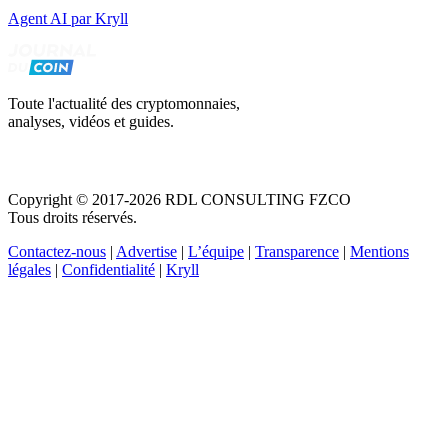
Agent AI par Kryll
Toute l'actualité des cryptomonnaies,
analyses, vidéos et guides.
Copyright © 2017-2026 RDL CONSULTING FZCO
Tous droits réservés.
Contactez-nous
|
Advertise
|
L’équipe
|
Transparence
|
Mentions
légales
|
Confidentialité
|
Kryll
Recevez votre guide PDF complet de 39 pages
Comment débuter dans les cryptos en 2026
Recevoir
Oui, j'accepte de recevoir des emails selon votre
politique de confidentialité
.