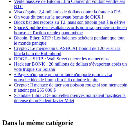
Vente massive de Bitcoin : Jim Cramer dit vouloir vendre ses
BTC
Visa dégaine 2,4 milliards de dollars contre la fraude à l'IA
On vous dit tout sur le nouveau bonus de OKX !
Block bat des records au T2, mais son bitcoin part à la dérive
SpaceX publie des résultats records pour sa première sortie en
bourse, et l'action recule quand même
Bitcoin, Ether, XRP : Les baleines achètent pendant que tout
le monde panique
Crypto : Le memecoin CASHCAT bondit de 120 % sur la
blockchain de Robinhood
DOGE et SHIB : Wall Street enterre les memecoins
Hack sur BONK : 20 millions de dollars s’évaporent après un
vote truqué sur Solana
« Payez n'importe qui pour faire n'importe quoi » : La
nouvelle idée de Pump.fun fait craindre le pire
Crypto : Il menace de tuer son poisson rouge si son memecoin
n’atteint pas 255 000 $
Scandale Libra : De nouvelles preuves pourraient fragiliser la
défense du président Javier Milei
Dans la même catégorie