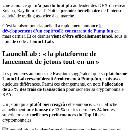
Une annonce qui
n’a pas du tout plu
au leader des DEX du réseau
Solana, Raydium. Car il était le
premier bénéficiaire
de l’intense
activité de trading associée à ce marché.
C’est la raison pour laquelle il a rapidement annoncé
le
développement d’un copié/collé concurrent de Pump.fun
en
mars dernier. Et ce dernier
vient d’être officiellement lancé
, sous le
nom de code :
LaunchLab
.
LaunchLab : « la plateforme de
lancement de jetons tout-en-un »
Les premières annonces de Raydium suggéraient que
sa plateforme
LaunchLab ressemblerait étroitement à Pump.fun
, mais avec
quelques différences. Parmi ces changements, on note
l’allocation
de 25 % des frais de transaction
pour racheter sa cryptomonnaie
RAY.
Un jeton qui a
plutôt bien réagi
à cette annonce. Car il affiche
actuellement
une hausse de 12 %
sur les dernières 24 heures,
supérieure aux
meilleurs performances du Top 10
des
cryptomonnaies.