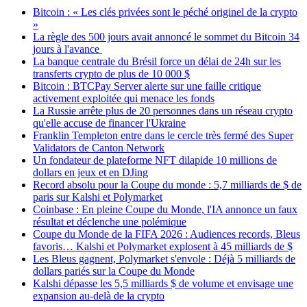
Bitcoin : « Les clés privées sont le péché originel de la crypto
»
La règle des 500 jours avait annoncé le sommet du Bitcoin 34
jours à l'avance
La banque centrale du Brésil force un délai de 24h sur les
transferts crypto de plus de 10 000 $
Bitcoin : BTCPay Server alerte sur une faille critique
activement exploitée qui menace les fonds
La Russie arrête plus de 20 personnes dans un réseau crypto
qu'elle accuse de financer l'Ukraine
Franklin Templeton entre dans le cercle très fermé des Super
Validators de Canton Network
Un fondateur de plateforme NFT dilapide 10 millions de
dollars en jeux et en DJing
Record absolu pour la Coupe du monde : 5,7 milliards de $ de
paris sur Kalshi et Polymarket
Coinbase : En pleine Coupe du Monde, l'IA annonce un faux
résultat et déclenche une polémique
Coupe du Monde de la FIFA 2026 : Audiences records, Bleus
favoris… Kalshi et Polymarket explosent à 45 milliards de $
Les Bleus gagnent, Polymarket s'envole : Déjà 5 milliards de
dollars pariés sur la Coupe du Monde
Kalshi dépasse les 5,5 milliards $ de volume et envisage une
expansion au-delà de la crypto