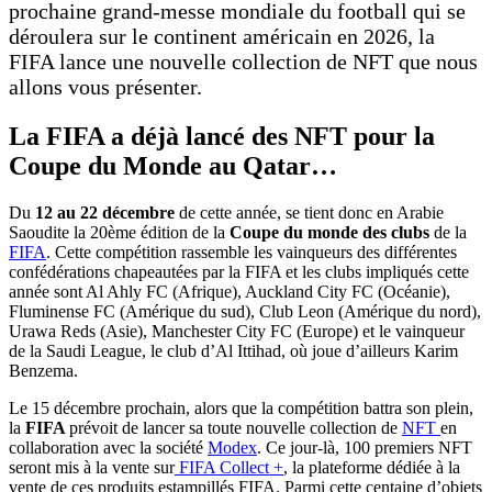
prochaine grand-messe mondiale du football qui se
déroulera sur le continent américain en 2026, la
FIFA lance une nouvelle collection de NFT que nous
allons vous présenter.
La FIFA a déjà lancé des NFT pour la
Coupe du Monde au Qatar…
Du
12 au 22 décembre
de cette année, se tient donc en Arabie
Saoudite la 20ème édition de la
Coupe
du monde des clubs
de la
FIFA
. Cette compétition rassemble les vainqueurs des différentes
confédérations chapeautées par la FIFA et les clubs impliqués cette
année sont Al Ahly FC (Afrique), Auckland City FC (Océanie),
Fluminense FC (Amérique du sud), Club Leon (Amérique du nord),
Urawa Reds (Asie), Manchester City FC (Europe) et le vainqueur
de la Saudi League, le club d’Al Ittihad, où joue d’ailleurs Karim
Benzema.
Le 15 décembre prochain, alors que la compétition battra son plein,
la
FIFA
prévoit de lancer sa toute nouvelle collection de
NFT
en
collaboration avec la société
Modex
. Ce jour-là, 100 premiers NFT
seront mis à la vente sur
FIFA Collect +
, la plateforme dédiée à la
vente de ces produits estampillés FIFA. Parmi cette centaine d’objets