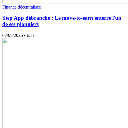
Finance décentralisée
Step App débranche : Le move-to-earn enterre l'un
de ses pionniers
07/08/2026
• 6:31