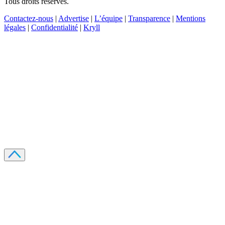
Tous droits réservés.
Contactez-nous
|
Advertise
|
L’équipe
|
Transparence
|
Mentions
légales
|
Confidentialité
|
Kryll
Recevez votre guide PDF complet de 39 pages
Comment débuter dans les cryptos en 2026
Recevoir
Oui, j'accepte de recevoir des emails selon votre
politique de confidentialité
.