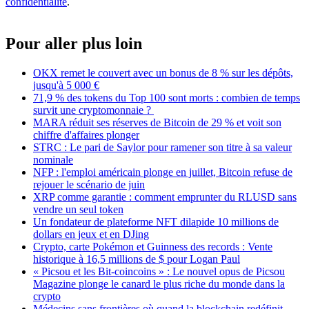
confidentialité
.
Pour aller plus loin
OKX remet le couvert avec un bonus de 8 % sur les dépôts,
jusqu'à 5 000 €
71,9 % des tokens du Top 100 sont morts : combien de temps
survit une cryptomonnaie ?
MARA réduit ses réserves de Bitcoin de 29 % et voit son
chiffre d'affaires plonger
STRC : Le pari de Saylor pour ramener son titre à sa valeur
nominale
NFP : l'emploi américain plonge en juillet, Bitcoin refuse de
rejouer le scénario de juin
XRP comme garantie : comment emprunter du RLUSD sans
vendre un seul token
Un fondateur de plateforme NFT dilapide 10 millions de
dollars en jeux et en DJing
Crypto, carte Pokémon et Guinness des records : Vente
historique à 16,5 millions de $ pour Logan Paul
« Picsou et les Bit-coincoins » : Le nouvel opus de Picsou
Magazine plonge le canard le plus riche du monde dans la
crypto
Médecins sans frontières où quand la blockchain redéfinit