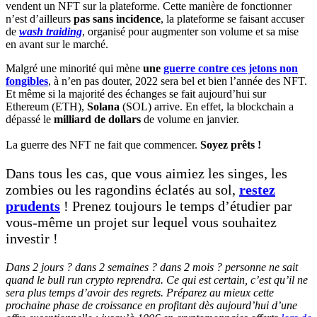
vendent un NFT sur la plateforme. Cette manière de fonctionner
n’est d’ailleurs
pas sans incidence
, la plateforme se faisant accuser
de
wash traiding
, organisé pour augmenter son volume et sa mise
en avant sur le marché.
Malgré une minorité qui mène
une
guerre contre ces jetons non
fongibles
, à n’en pas douter, 2022 sera bel et bien l’année des NFT.
Et même si la majorité des échanges se fait aujourd’hui sur
Ethereum (ETH),
Solana
(SOL) arrive. En effet, la blockchain a
dépassé le
milliard de dollars
de volume en janvier.
La guerre des NFT ne fait que commencer.
Soyez prêts !
Dans tous les cas, que vous aimiez les singes, les
zombies ou les ragondins éclatés au sol,
restez
prudents
! Prenez toujours le temps d’étudier par
vous-même un projet sur lequel vous souhaitez
investir !
Dans 2 jours ? dans 2 semaines ? dans 2 mois ? personne ne sait
quand le bull run crypto reprendra. Ce qui est certain, c’est qu’il ne
sera plus temps d’avoir des regrets. Préparez au mieux cette
prochaine phase de croissance en profitant dès aujourd’hui d’une