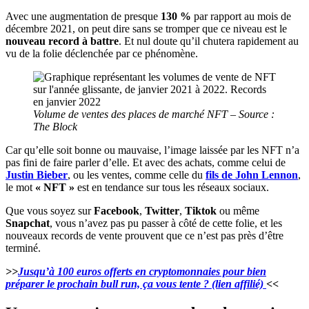
Avec une augmentation de presque
130 %
par rapport au mois de
décembre 2021, on peut dire sans se tromper que ce niveau est le
nouveau record à battre
. Et nul doute qu’il chutera rapidement au
vu de la folie déclenchée par ce phénomène.
Volume de ventes des places de marché NFT – Source :
The Block
Car qu’elle soit bonne ou mauvaise, l’image laissée par les NFT n’a
pas fini de faire parler d’elle. Et avec des achats, comme celui de
Justin Bieber
, ou les ventes, comme celle du
fils de John Lennon
,
le mot
« NFT »
est en tendance sur tous les réseaux sociaux.
Que vous soyez sur
Facebook
,
Twitter
,
Tiktok
ou même
Snapchat
, vous n’avez pas pu passer à côté de cette folie, et les
nouveaux records de vente prouvent que ce n’est pas près d’être
terminé.
>>
Jusqu’à 100 euros offerts en cryptomonnaies pour bien
préparer le prochain bull run, ça vous tente ?
(lien affilié)
<<