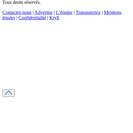
Tous droits réservés.
Contactez-nous
|
Advertise
|
L’équipe
|
Transparence
|
Mentions
légales
|
Confidentialité
|
Kryll
Recevez votre guide PDF complet de 39 pages
Comment débuter dans les cryptos en 2026
Recevoir
Oui, j'accepte de recevoir des emails selon votre
politique de confidentialité
.