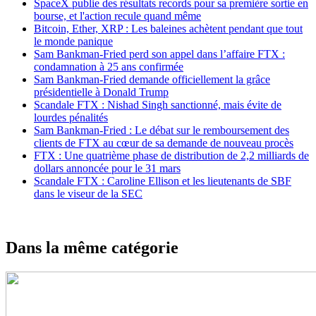
SpaceX publie des résultats records pour sa première sortie en
bourse, et l'action recule quand même
Bitcoin, Ether, XRP : Les baleines achètent pendant que tout
le monde panique
Sam Bankman-Fried perd son appel dans l’affaire FTX :
condamnation à 25 ans confirmée
Sam Bankman-Fried demande officiellement la grâce
présidentielle à Donald Trump
Scandale FTX : Nishad Singh sanctionné, mais évite de
lourdes pénalités
Sam Bankman-Fried : Le débat sur le remboursement des
clients de FTX au cœur de sa demande de nouveau procès
FTX : Une quatrième phase de distribution de 2,2 milliards de
dollars annoncée pour le 31 mars
Scandale FTX : Caroline Ellison et les lieutenants de SBF
dans le viseur de la SEC
Dans la même catégorie