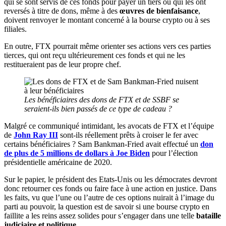
qui se sont servis de ces fonds pour payer un tiers ou qui les ont
reversés à titre de dons, même à des
œuvres de bienfaisance
,
doivent renvoyer le montant concerné à la bourse crypto ou à ses
filiales.
En outre, FTX pourrait même orienter ses actions vers ces parties
tierces, qui ont reçu ultérieurement ces fonds et qui ne les
restitueraient pas de leur propre chef.
Les bénéficiaires des dons de FTX et de SSBF se
seraient-ils bien passés de ce type de cadeau ?
Malgré ce communiqué intimidant, les avocats de FTX et l’équipe
de
John Ray III
sont-ils réellement prêts à croiser le fer avec
certains bénéficiaires ? Sam Bankman-Fried avait effectué
un
don
de plus de 5 millions de dollars à Joe Biden
pour l’élection
présidentielle américaine de 2020.
Sur le papier, le président des Etats-Unis ou les démocrates devront
donc retourner ces fonds ou faire face à une action en justice. Dans
les faits, vu que l’une ou l’autre de ces options nuirait à l’image du
parti au pouvoir, la question est de savoir si une bourse crypto en
faillite a les reins assez solides pour s’engager dans une telle
bataille
judiciaire et politique
.