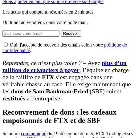
Nous ajouter en tant que source préférée sur Google
Les actus qui comptent, résumées
en 2 minutes.
Du lundi au vendredi, dans votre boîte mail.
Recevoir
Oui, j'accepte de recevoir des emails selon votre
politique de
confidentialité
.
Reprendre, ce n’est plus voler ?
– Avec
plus d’un
million de créanciers à payer
, l’équipe en charge
de la faillite de
FTX
s’est engagée dans une
véritable chasse au cash. Elle exige maintenant que
les
dons de Sam Bankman-Fried
(SBF) soient
restitués
à l’entreprise.
Recouvrement de dons : les cadeaux
empoisonnés de FTX et de SBF
Selon un
communiqué
du 19 décembre dernier, FTX Trading et ses