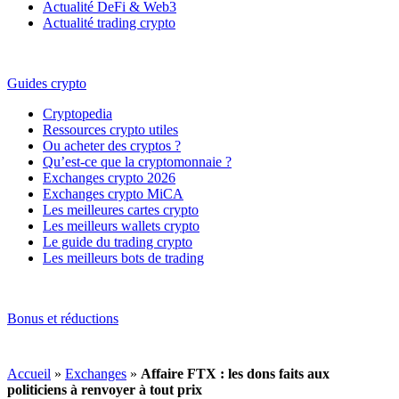
Actualité DeFi & Web3
Actualité trading crypto
Guides crypto
Cryptopedia
Ressources crypto utiles
Ou acheter des cryptos ?
Qu’est-ce que la cryptomonnaie ?
Exchanges crypto 2026
Exchanges crypto MiCA
Les meilleures cartes crypto
Les meilleurs wallets crypto
Le guide du trading crypto
Les meilleurs bots de trading
Bonus et réductions
Accueil
»
Exchanges
»
Affaire FTX : les dons faits aux
politiciens à renvoyer à tout prix