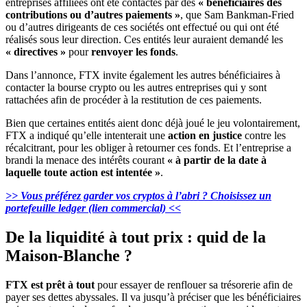
entreprises affiliées ont été contactés par des
« bénéficiaires des
contributions ou d’autres paiements »
, que Sam Bankman-Fried
ou d’autres dirigeants de ces sociétés ont effectué ou qui ont été
réalisés sous leur direction. Ces entités leur auraient demandé les
« directives »
pour
renvoyer les fonds
.
Dans l’annonce, FTX invite également les autres bénéficiaires à
contacter la bourse crypto ou les autres entreprises qui y sont
rattachées afin de procéder à la restitution de ces paiements.
Bien que certaines entités aient donc déjà joué le jeu volontairement,
FTX a indiqué qu’elle intenterait une
action en justice
contre les
récalcitrant, pour les obliger à retourner ces fonds. Et l’entreprise a
brandi la menace des intérêts courant
« à partir de la date à
laquelle toute action est intentée »
.
>> Vous préférez garder vos cryptos à l’abri ? Choisissez un
portefeuille ledger (lien commercial) <<
De la liquidité à tout prix : quid de la
Maison-Blanche ?
FTX est prêt à tout
pour essayer de renflouer sa trésorerie afin de
payer ses dettes abyssales. Il va jusqu’à préciser que les bénéficiaires