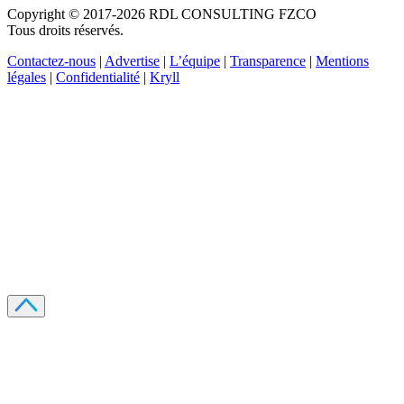
Copyright © 2017-2026 RDL CONSULTING FZCO
Tous droits réservés.
Contactez-nous
|
Advertise
|
L’équipe
|
Transparence
|
Mentions
légales
|
Confidentialité
|
Kryll
Recevez votre guide PDF complet de 39 pages
Comment débuter dans les cryptos en 2026
Recevoir
Oui, j'accepte de recevoir des emails selon votre
politique de confidentialité
.