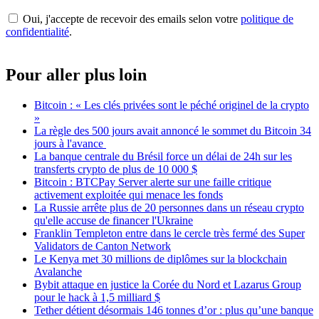
Oui, j'accepte de recevoir des emails selon votre
politique de
confidentialité
.
Pour aller plus loin
Bitcoin : « Les clés privées sont le péché originel de la crypto
»
La règle des 500 jours avait annoncé le sommet du Bitcoin 34
jours à l'avance
La banque centrale du Brésil force un délai de 24h sur les
transferts crypto de plus de 10 000 $
Bitcoin : BTCPay Server alerte sur une faille critique
activement exploitée qui menace les fonds
La Russie arrête plus de 20 personnes dans un réseau crypto
qu'elle accuse de financer l'Ukraine
Franklin Templeton entre dans le cercle très fermé des Super
Validators de Canton Network
Le Kenya met 30 millions de diplômes sur la blockchain
Avalanche
Bybit attaque en justice la Corée du Nord et Lazarus Group
pour le hack à 1,5 milliard $
Tether détient désormais 146 tonnes d’or : plus qu’une banque