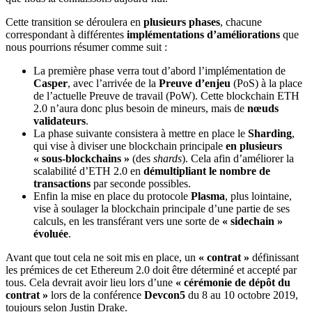
Cette transition se déroulera en
plusieurs phases
, chacune
correspondant à différentes
implémentations d’améliorations
que
nous pourrions
résumer
comme suit :
La première phase verra tout d’abord l’implémentation de
Casper
, avec l’arrivée de la
Preuve d’enjeu
(PoS) à la place
de l’actuelle Preuve de travail (PoW). Cette blockchain ETH
2.0 n’aura donc plus besoin de mineurs, mais de
nœuds
validateurs
.
La phase suivante consistera à mettre en place le
Sharding
,
qui vise à diviser une blockchain principale
en plusieurs
« sous-blockchains »
(des
shards
). Cela afin d’améliorer la
scalabilité d’ETH 2.0 en
démultipliant le nombre de
transactions
par seconde possibles.
Enfin la mise en place du protocole
Plasma
, plus lointaine,
vise à soulager la blockchain principale d’une partie de ses
calculs, en les transférant vers une sorte de
« sidechain »
évoluée
.
Avant que tout cela ne soit mis en place, un
« contrat »
définissant
les prémices de cet Ethereum 2.0 doit être déterminé et accepté par
tous. Cela devrait avoir lieu lors d’une
« cérémonie de dépôt du
contrat »
lors de la conférence
Devcon5
du 8 au 10 octobre 2019,
toujours selon Justin Drake.