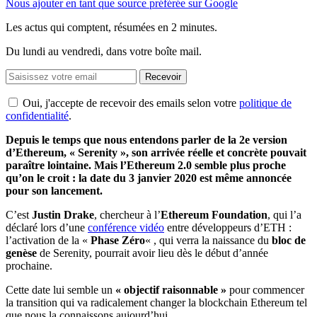
Nous ajouter en tant que source préférée sur Google
Les actus qui comptent, résumées
en 2 minutes.
Du lundi au vendredi, dans votre boîte mail.
Recevoir
Oui, j'accepte de recevoir des emails selon votre
politique de
confidentialité
.
Depuis le temps que nous entendons parler de la 2e version
d’Ethereum, « Serenity », son arrivée réelle et concrète pouvait
paraître lointaine. Mais l’Ethereum 2.0 semble plus proche
qu’on le croit : la date du 3 janvier 2020 est même annoncée
pour son lancement.
C’est
Justin Drake
, chercheur à l’
Ethereum Foundation
, qui l’a
déclaré lors d’une
conférence vidéo
entre développeurs d’ETH :
l’activation de la «
Phase Zéro
« , qui verra la naissance du
bloc de
genèse
de Serenity, pourrait avoir lieu dès le début d’année
prochaine.
Cette date lui semble un
« objectif raisonnable »
pour commencer
la transition qui va radicalement changer la blockchain Ethereum tel
que nous la connaissons aujourd’hui.