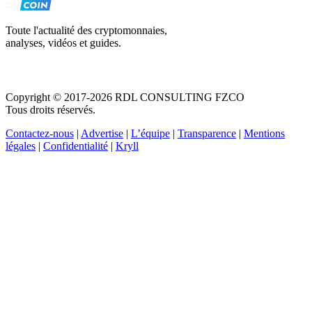
Toute l'actualité des cryptomonnaies,
analyses, vidéos et guides.
Copyright © 2017-2026 RDL CONSULTING FZCO
Tous droits réservés.
Contactez-nous
|
Advertise
|
L’équipe
|
Transparence
|
Mentions
légales
|
Confidentialité
|
Kryll
Recevez votre guide PDF complet de 39 pages
Comment débuter dans les cryptos en 2026
Recevoir
Oui, j'accepte de recevoir des emails selon votre
politique de confidentialité
.