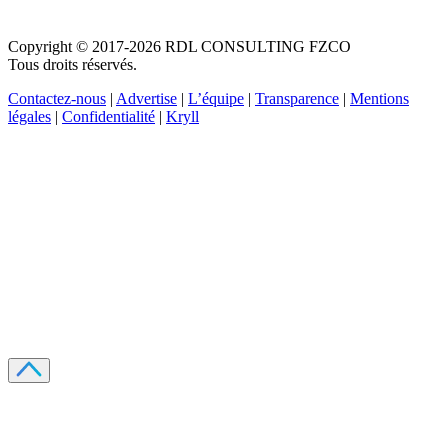
Copyright © 2017-2026 RDL CONSULTING FZCO
Tous droits réservés.
Contactez-nous
|
Advertise
|
L’équipe
|
Transparence
|
Mentions
légales
|
Confidentialité
|
Kryll
Recevez votre guide PDF complet de 39 pages
Comment débuter dans les cryptos en 2026
Recevoir
Oui, j'accepte de recevoir des emails selon votre
politique de confidentialité
.