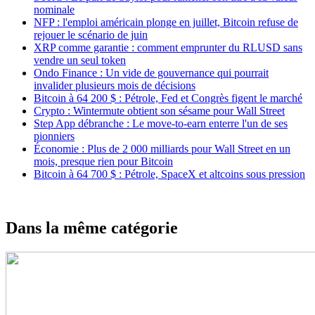
nominale
NFP : l'emploi américain plonge en juillet, Bitcoin refuse de
rejouer le scénario de juin
XRP comme garantie : comment emprunter du RLUSD sans
vendre un seul token
Ondo Finance : Un vide de gouvernance qui pourrait
invalider plusieurs mois de décisions
Bitcoin à 64 200 $ : Pétrole, Fed et Congrès figent le marché
Crypto : Wintermute obtient son sésame pour Wall Street
Step App débranche : Le move-to-earn enterre l'un de ses
pionniers
Économie : Plus de 2 000 milliards pour Wall Street en un
mois, presque rien pour Bitcoin
Bitcoin à 64 700 $ : Pétrole, SpaceX et altcoins sous pression
Dans la même catégorie