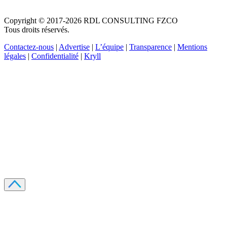
Copyright © 2017-2026 RDL CONSULTING FZCO
Tous droits réservés.
Contactez-nous
|
Advertise
|
L’équipe
|
Transparence
|
Mentions
légales
|
Confidentialité
|
Kryll
Recevez votre guide PDF complet de 39 pages
Comment débuter dans les cryptos en 2026
Recevoir
Oui, j'accepte de recevoir des emails selon votre
politique de confidentialité
.