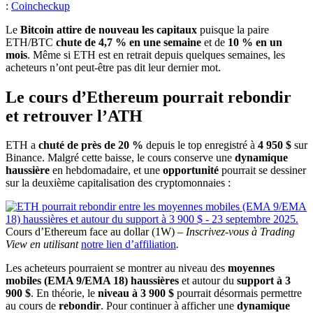
:
Coincheckup
Le
Bitcoin attire de nouveau les capitaux
puisque la paire
ETH/BTC
chute de 4,7 % en une semaine
et de
10 % en un
mois
. Même si ETH est en retrait depuis quelques semaines, les
acheteurs n’ont peut-être pas dit leur dernier mot.
Le cours d’Ethereum pourrait rebondir
et retrouver l’ATH
ETH a
chuté de près de 20 %
depuis le top enregistré à
4 950 $
sur
Binance. Malgré cette baisse, le cours conserve une
dynamique
haussière
en hebdomadaire, et une
opportunité
pourrait se dessiner
sur la deuxième capitalisation des cryptomonnaies :
Cours d’Ethereum face au dollar (1W) –
Inscrivez-vous à Trading
View en utilisant
notre lien d’affiliation
.
Les acheteurs pourraient se montrer au niveau des
moyennes
mobiles (EMA 9/EMA 18) haussières
et autour du
support à 3
900 $
. En théorie, le
niveau à 3 900 $
pourrait désormais permettre
au cours de
rebondir
. Pour continuer à afficher une
dynamique