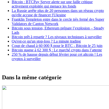
Bitcoin : BTCPay Server alerte sur une faille critique
activement exploitée qui menace les fonds
La Russie arrête plus de 20 personnes dans un réseau crypto
qu'elle accuse de financer l'Ukraine
Franklin Templeton entre dans le cercle très fermé des Super
Validators de Canton Network
Bitcoin sous tension, Ethereum prépare l’explosion – Steady
Lads
Bitcoin prêt à repartir ? Les niveaux techniques à surveiller
Qu'est-ce qu'un stop-loss ? La minute trading
Coup de chaud à 60 000 $ pour le BTC - Bitcoin le 25 juin
Bitcoin stagne à 62 300 $ : Le marché crypto dans l’attente
250 % de hausse depuis début février pour cet altcoin ! Les
cryptos à surveiller
Dans la même catégorie