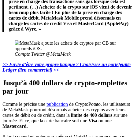
prise en charge des transactions sans gaz lorsque cela est
pertinent. (…) Acheter de la crypto sur iOS vient de devenir
beaucoup plus facile ! En plus de la prise en charge des
cartes de débit, MetaMask Mobile prend désormais en
charge les cartes de crédit Visa et MasterCard (ApplePay)
grâce à Wyre. »
Compte Twitter @MetaMask
>> Envie d’être votre propre banque ? Choisissez un portefeuille
Ledger (lien commercial) <<
Jusqu’à 400 dollars de crypto-emplettes
par jour
Comme le précise une
publication
de CryptoPotato, les utilisateurs
de MetaMask pourront désormais acheter des cryptos avec leurs
cartes de débit ou de crédit, dans la
limite de 400 dollars
sur une
journée. Et ce, que la carte bancaire soit une
Visa
ou une
Mastercard
.
Il faut cependant noter que, même si MetaMask annonce ne pas