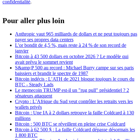
confidentialité
.
Pour aller plus loin
Anthropic vaut 965 milliards de dollars et ne peut toujours pas
payer ses propres data centers
L'or bondit de 4,5 %, mais reste à 24 % de son record de
janvier
Bitcoin à 43 500 dollars en octobre 2026 ? Le modèle qui
avait prévu le sommet revient
S&amp;P 500 au record : Michael Burry campe sur ses paris
baissiers et brandit le spectre de 1987
Bitcoin indécis : L’ATH de 2021 bloque toujours le cours du
BTC - Steady Lads
Le memecoin TRUMP est-il un "rug pull" présidentiel ? 2
sénateurs attaquent
Crypto : L’Afrique du Sud veut contrôler les retraits vers les
wallets privés
Bitcoin : Une IA à 2 dollars retrouve la faille Coldcard à 130
millions
Bitcoin : 500 BTC se réveillent en pleine crise Coldcard
Bitcoin à 62 500 $ : La faille Coldcard dépasse désormais les
1 800 BTC