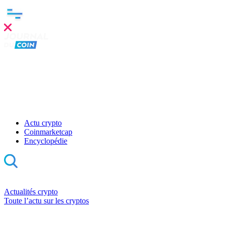
Clo
this
mod
Actu crypto
Coinmarketcap
Encyclopédie
Actualités crypto
Toute l’actu sur les cryptos