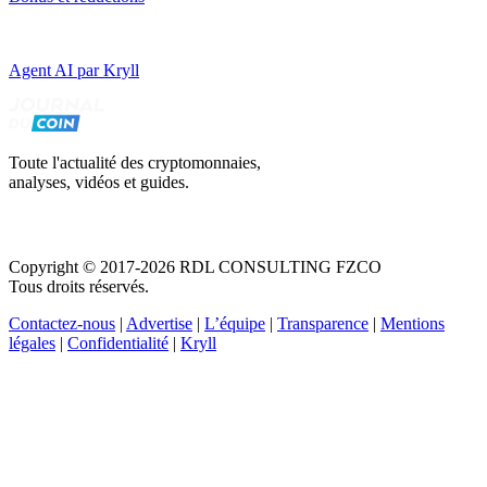
Agent AI par Kryll
Toute l'actualité des cryptomonnaies,
analyses, vidéos et guides.
Copyright © 2017-2026 RDL CONSULTING FZCO
Tous droits réservés.
Contactez-nous
|
Advertise
|
L’équipe
|
Transparence
|
Mentions
légales
|
Confidentialité
|
Kryll
Recevez votre guide PDF complet de 39 pages
Comment débuter dans les cryptos en 2026
Recevoir