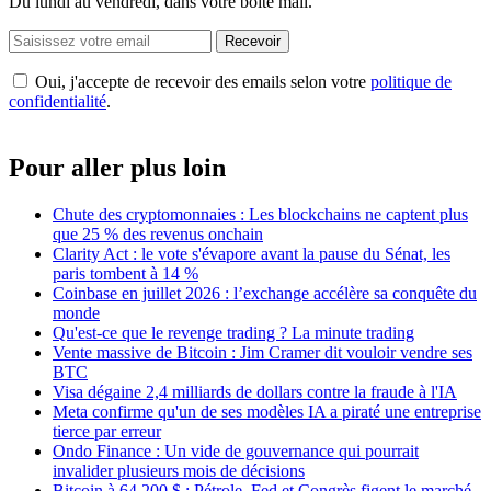
Du lundi au vendredi, dans votre boîte mail.
Recevoir
Oui, j'accepte de recevoir des emails selon votre
politique de
confidentialité
.
Pour aller plus loin
Chute des cryptomonnaies : Les blockchains ne captent plus
que 25 % des revenus onchain
Clarity Act : le vote s'évapore avant la pause du Sénat, les
paris tombent à 14 %
Coinbase en juillet 2026 : l’exchange accélère sa conquête du
monde
Qu'est-ce que le revenge trading ? La minute trading
Vente massive de Bitcoin : Jim Cramer dit vouloir vendre ses
BTC
Visa dégaine 2,4 milliards de dollars contre la fraude à l'IA
Meta confirme qu'un de ses modèles IA a piraté une entreprise
tierce par erreur
Ondo Finance : Un vide de gouvernance qui pourrait
invalider plusieurs mois de décisions
Bitcoin à 64 200 $ : Pétrole, Fed et Congrès figent le marché