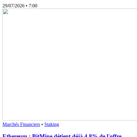
29/07/2026
• 7:00
Marchés Financiers
•
Staking
Ethereum : BitMine détient déjà 4,8% de l'offre