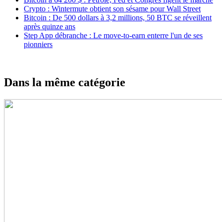
Crypto : Wintermute obtient son sésame pour Wall Street
Bitcoin : De 500 dollars à 3,2 millions, 50 BTC se réveillent
après quinze ans
Step App débranche : Le move-to-earn enterre l'un de ses
pionniers
Dans la même catégorie