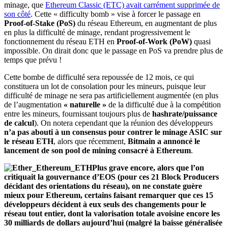
minage, que
Ethereum Classic (ETC) avait carrément supprimée de
son côté
. Cette « difficulty bomb » vise à forcer le passage en
Proof-of-Stake (PoS)
du réseau Ethereum, en augmentant de plus
en plus la difficulté de minage, rendant progressivement le
fonctionnement du réseau ETH en
Proof-of-Work (PoW)
quasi
impossible. On dirait donc que le passage en PoS va prendre plus de
temps que prévu !
Cette bombe de difficulté sera repoussée de 12 mois, ce qui
constituera un lot de consolation pour les mineurs, puisque leur
difficulté de minage ne sera pas artificiellement augmentée (en plus
de l’augmentation
« naturelle »
de la difficulté due à la compétition
entre les mineurs, fournissant toujours plus de
hashrate/puissance
de calcul
). On notera cependant que la réunion des développeurs
n’a pas abouti à un consensus pour contrer le minage ASIC sur
le réseau ETH
, alors que récemment,
Bitmain a annoncé le
lancement de son pool de mining consacré à Ethereum
.
Plus grave encore, alors que l’on
critiquait la gouvernance d’EOS (pour ces 21 Block Producers
décidant des orientations du réseau), on ne constate guère
mieux pour Ethereum, certains faisant remarquer que ces 15
développeurs décident à eux seuls des changements pour le
réseau tout entier, dont la valorisation totale avoisine encore les
30 milliards de dollars aujourd’hui (malgré la baisse généralisée