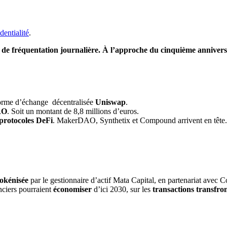
dentialité
.
de fréquentation journalière. À l’approche du cinquième anniversa
eforme d’échange décentralisée
Uniswap
.
AO
. Soit un montant de 8,8 millions d’euros.
protocoles DeFi
. MakerDAO, Synthetix et Compound arrivent en tête.
tokénisée
par le gestionnaire d’actif Mata Capital, en partenariat avec 
anciers pourraient
économiser
d’ici 2030, sur les
transactions transfron