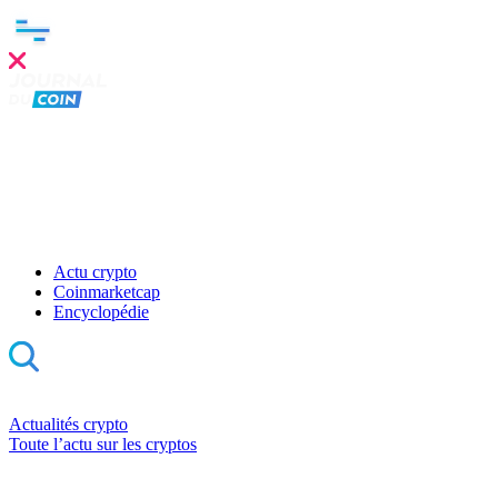
Actu crypto
Coinmarketcap
Encyclopédie
Actualités crypto
Toute l’actu sur les cryptos