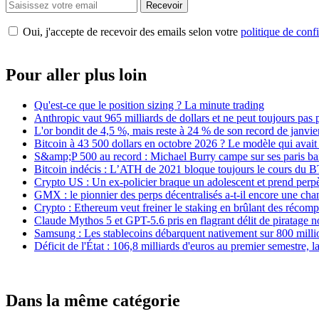
Recevoir
Oui, j'accepte de recevoir des emails selon votre
politique de confi
Pour aller plus loin
Qu'est-ce que le position sizing ? La minute trading
Anthropic vaut 965 milliards de dollars et ne peut toujours pas 
L'or bondit de 4,5 %, mais reste à 24 % de son record de janvie
Bitcoin à 43 500 dollars en octobre 2026 ? Le modèle qui avait
S&amp;P 500 au record : Michael Burry campe sur ses paris bais
Bitcoin indécis : L’ATH de 2021 bloque toujours le cours du 
Crypto US : Un ex-policier braque un adolescent et prend perp
GMX : le pionnier des perps décentralisés a-t-il encore une chan
Crypto : Ethereum veut freiner le staking en brûlant des récom
Claude Mythos 5 et GPT-5.6 pris en flagrant délit de piratage 
Samsung : Les stablecoins débarquent nativement sur 800 mill
Déficit de l'État : 106,8 milliards d'euros au premier semestre, 
Dans la même catégorie