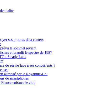
dentialité
.
payer ses propres data centers
r
 prévu le sommet revient
siers et brandit le spectre de 1987
BTC - Steady Lads
ète
ce de survie face à ses concurrents ?
penses
non autorisé par le Royaume-Uni
ions de smartphones
la France enfonce le clou