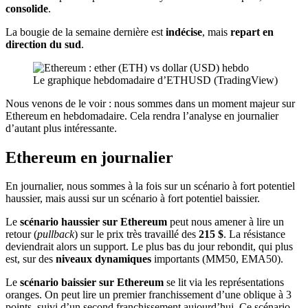
consolide
.
La bougie de la semaine dernière est
indécise
, mais
repart en
direction du sud
.
Le graphique hebdomadaire d’ETHUSD (TradingView)
Nous venons de le voir : nous sommes dans un moment majeur sur
Ethereum en hebdomadaire. Cela rendra l’analyse en journalier
d’autant plus intéressante.
Ethereum en journalier
En journalier, nous sommes à la fois sur un scénario à fort potentiel
haussier, mais aussi sur un scénario à fort potentiel baissier.
Le
scénario haussier
sur Ethereum
peut nous amener à lire un
retour (
pullback
) sur le prix très travaillé des
215 $
. La résistance
deviendrait alors un support. Le plus bas du jour rebondit, qui plus
est, sur des
niveaux dynamiques
importants (MM50, EMA50).
Le
scénario baissier sur Ethereum
se lit via les représentations
oranges. On peut lire un premier franchissement d’une oblique à 3
points, suivi d’un second franchissement aujourd’hui. Ce scénario