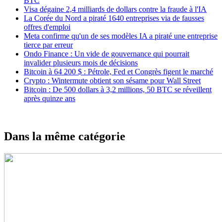
BTC
Visa dégaine 2,4 milliards de dollars contre la fraude à l'IA
La Corée du Nord a piraté 1640 entreprises via de fausses
offres d'emploi
Meta confirme qu'un de ses modèles IA a piraté une entreprise
tierce par erreur
Ondo Finance : Un vide de gouvernance qui pourrait
invalider plusieurs mois de décisions
Bitcoin à 64 200 $ : Pétrole, Fed et Congrès figent le marché
Crypto : Wintermute obtient son sésame pour Wall Street
Bitcoin : De 500 dollars à 3,2 millions, 50 BTC se réveillent
après quinze ans
Dans la même catégorie