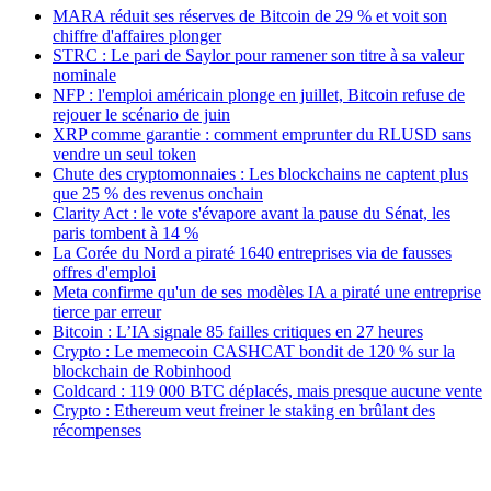
MARA réduit ses réserves de Bitcoin de 29 % et voit son
chiffre d'affaires plonger
STRC : Le pari de Saylor pour ramener son titre à sa valeur
nominale
NFP : l'emploi américain plonge en juillet, Bitcoin refuse de
rejouer le scénario de juin
XRP comme garantie : comment emprunter du RLUSD sans
vendre un seul token
Chute des cryptomonnaies : Les blockchains ne captent plus
que 25 % des revenus onchain
Clarity Act : le vote s'évapore avant la pause du Sénat, les
paris tombent à 14 %
La Corée du Nord a piraté 1640 entreprises via de fausses
offres d'emploi
Meta confirme qu'un de ses modèles IA a piraté une entreprise
tierce par erreur
Bitcoin : L’IA signale 85 failles critiques en 27 heures
Crypto : Le memecoin CASHCAT bondit de 120 % sur la
blockchain de Robinhood
Coldcard : 119 000 BTC déplacés, mais presque aucune vente
Crypto : Ethereum veut freiner le staking en brûlant des
récompenses