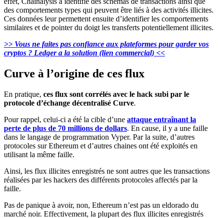
effet, Chainalysis a identifié des schémas de transactions ainsi que
des comportements types qui peuvent être liés à des activités illicites.
Ces données leur permettent ensuite d’identifier les comportements
similaires et de pointer du doigt les transferts potentiellement illicites.
>> Vous ne faites pas confiance aux plateformes pour garder vos
cryptos ? Ledger a la solution (lien commercial) <<
Curve à l’origine de ces flux
En pratique,
ces flux sont corrélés avec le hack subi par le
protocole d’échange décentralisé Curve
.
Pour rappel, celui-ci a été la cible d’une
attaque entraînant la
perte de plus de 70 millions de dollars
. En cause, il y a une faille
dans le langage de programmation Vyper. Par la suite, d’autres
protocoles sur Ethereum et d’autres chaines ont été exploités en
utilisant la même faille.
Ainsi, les flux illicites enregistrés ne sont autres que les transactions
réalisées par les hackers des différents protocoles affectés par la
faille.
Pas de panique à avoir, non, Ethereum n’est pas un eldorado du
marché noir. Effectivement, la plupart des flux illicites enregistrés