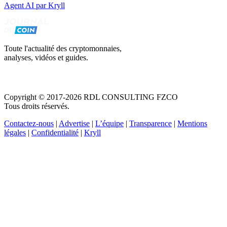
Agent AI par Kryll
Toute l'actualité des cryptomonnaies,
analyses, vidéos et guides.
Copyright © 2017-2026 RDL CONSULTING FZCO
Tous droits réservés.
Contactez-nous
|
Advertise
|
L’équipe
|
Transparence
|
Mentions
légales
|
Confidentialité
|
Kryll
Recevez votre guide PDF complet de 39 pages
Comment débuter dans les cryptos en 2026
Recevoir
Oui, j'accepte de recevoir des emails selon votre
politique de confidentialité
.