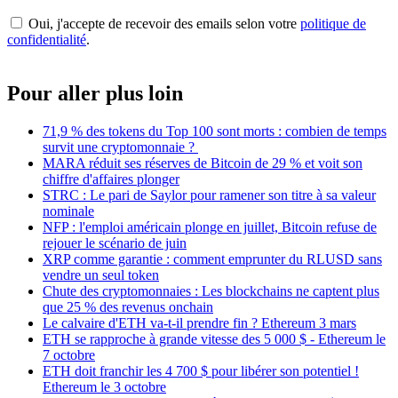
Oui, j'accepte de recevoir des emails selon votre
politique de
confidentialité
.
Pour aller plus loin
71,9 % des tokens du Top 100 sont morts : combien de temps
survit une cryptomonnaie ?
MARA réduit ses réserves de Bitcoin de 29 % et voit son
chiffre d'affaires plonger
STRC : Le pari de Saylor pour ramener son titre à sa valeur
nominale
NFP : l'emploi américain plonge en juillet, Bitcoin refuse de
rejouer le scénario de juin
XRP comme garantie : comment emprunter du RLUSD sans
vendre un seul token
Chute des cryptomonnaies : Les blockchains ne captent plus
que 25 % des revenus onchain
Le calvaire d'ETH va-t-il prendre fin ? Ethereum 3 mars
ETH se rapproche à grande vitesse des 5 000 $ - Ethereum le
7 octobre
ETH doit franchir les 4 700 $ pour libérer son potentiel !
Ethereum le 3 octobre