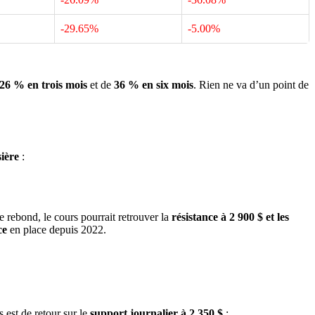
-29.65%
-5.00%
26 % en trois mois
et de
36 % en six mois
. Rien ne va d’un point de
sière
:
e rebond, le cours pourrait retrouver la
résistance à 2 900 $ et les
ce
en place depuis 2022.
s est de retour sur le
support journalier à 2 350 $
: