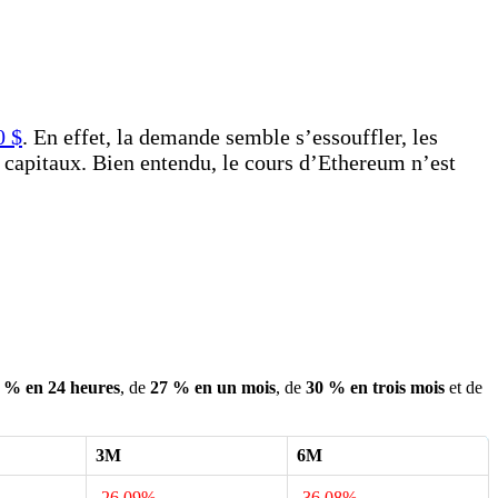
0 $
. En effet, la demande semble s’essouffler, les
 capitaux. Bien entendu, le cours d’Ethereum n’est
0 % en 24 heures
, de
27 % en un mois
, de
30 % en trois mois
et de
3M
6M
-26.09%
-36.08%