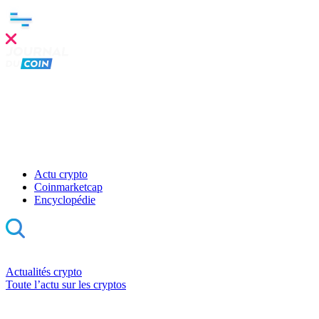
Actu crypto
Coinmarketcap
Encyclopédie
Actualités crypto
Toute l’actu sur les cryptos