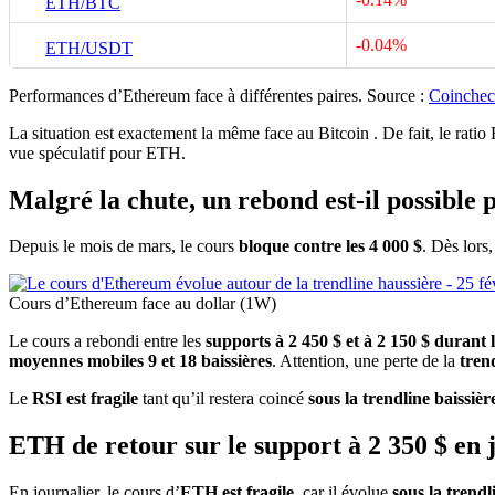
ETH/BTC
-0.04%
ETH/USDT
Performances d’Ethereum face à différentes paires. Source :
Coinche
La situation est exactement la même face au Bitcoin . De fait, le ra
vue spéculatif pour ETH.
Malgré la chute, un rebond est-il possible
Depuis le mois de mars, le cours
bloque contre les 4 000 $
. Dès lors
Cours d’Ethereum face au dollar (1W)
Le cours a rebondi entre les
supports à 2 450 $ et à 2 150 $ durant 
moyennes mobiles 9 et 18 baissières
. Attention, une perte de la
tren
Le
RSI est fragile
tant qu’il restera coincé
sous la trendline baissièr
ETH de retour sur le support à 2 350 $ en 
En journalier, le cours d’
ETH est fragile
, car il évolue
sous la trendl