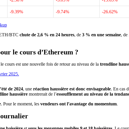
-9.39%
-9.74%
-26.62%
ckup
tio ETH/BTC
chute de 2,6 % en 24 heures
, de
3 % en une semaine
, de
 pour le cours d’Ethereum ?
, le cours est une nouvelle fois de retour au niveau de la
trendline haus
l’été de 2024
, une
réaction haussière est donc envisageable
. En cas d
dline haussière
montrerait de l’
essoufflement au niveau de la tendan
e
. Pour le moment, les
vendeurs ont l’avantage du momentum
.
journalier
ine baissière
et
sous les moyennes mobiles 9 et 18 baissières
. Le cour