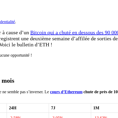
dentialité
.
r à cause d’un
Bitcoin qui a chuté en dessous des 90 00
egistrent une deuxième semaine d’affilée de sorties de
Voici le bulletin d’ETH !
aucune opportunité !
x mois
ce ne semble pas s’inverser. Le
cours d’Ethereum
chute de près de 1
24H
7J
1M
-2.58%
-3.05%
-13.63%