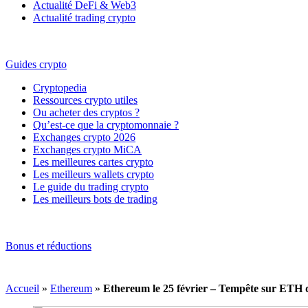
Actualité DeFi & Web3
Actualité trading crypto
Guides crypto
Cryptopedia
Ressources crypto utiles
Ou acheter des cryptos ?
Qu’est-ce que la cryptomonnaie ?
Exchanges crypto 2026
Exchanges crypto MiCA
Les meilleures cartes crypto
Les meilleurs wallets crypto
Le guide du trading crypto
Les meilleurs bots de trading
Bonus et réductions
Accueil
»
Ethereum
»
Ethereum le 25 février – Tempête sur ETH 