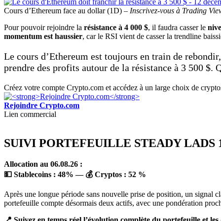
Cours d’Ethereum face au dollar (1D) –
Inscrivez-vous à Trading Vie
Pour pouvoir rejoindre la
résistance à 4 000 $
, il faudra casser le
niv
momentum est haussier
, car le RSI vient de casser la trendline baissi
Le cours d’Ethereum est toujours en train de rebondir, 
prendre des profits autour de la résistance à 3 500 $. Q
Créez votre compte Crypto.com et accédez à un large choix de cryptos 
Rejoindre Crypto.com
Lien commercial
SUIVI PORTEFEUILLE STEADY LADS 1
Allocation au 06.08.26 :
💵 Stablecoins :
48
%
— 💰 Cryptos :
52 %
Après une longue période sans nouvelle prise de position, un signal cla
portefeuille compte désormais deux actifs, avec une pondération proch
📍 Suivez en temps réel l’évolution complète du portefeuille et le