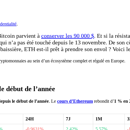
dentialité
.
Bitcoin parvient à
conserver les 90 000 $
. Et si la rési
u qui n’a pas été touché depuis le 13 novembre. De son c
baissière, ETH est-il prêt à prendre son envol ? Voici le
 cryptomonnaies au sein d’un écosystème complet et régulé en Europe.
e début de l’année
epuis le début de l’année
. Le
cours d’
Ethereum
rebondit d’
1 % en 
24H
7J
1M
0%
-0.9631%
2.42%
5.57%
-