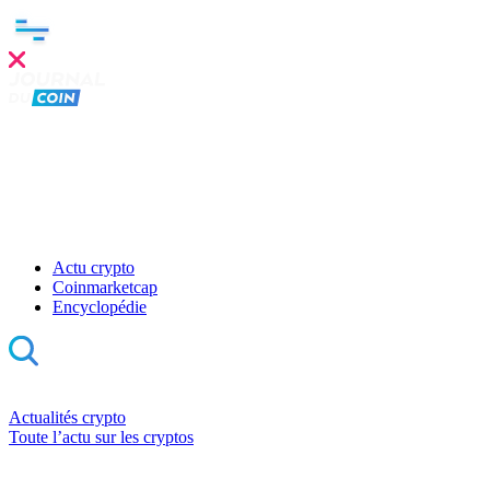
Actu crypto
Coinmarketcap
Encyclopédie
Actualités crypto
Toute l’actu sur les cryptos