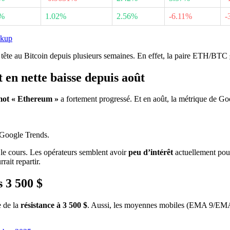
0%
1.02%
2.56%
-6.11%
-
ckup
 tête au Bitcoin depuis plusieurs semaines. En effet, la paire ETH/BTC
en nette baisse depuis août
mot « Ethereum »
a fortement progressé. Et en août, la métrique de G
 Google Trends.
le cours. Les opérateurs semblent avoir
peu d’intérêt
actuellement pour
ait repartir.
 3 500 $
e de la
résistance à 3 500 $
. Aussi, les moyennes mobiles (EMA 9/EMA 18