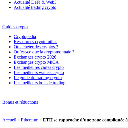
Actualité DeFi & Web3
Actualité trading crypto
Guides crypto
Cryptopedia
Ressources crypto utiles
Ou acheter des cryptos ?
Qu’est-ce que la cryptomonnaie ?
Exchanges crypto 2026
Exchanges crypto MiCA
Les meilleures cartes crypto
Les meilleurs wallets crypto
Le guide du trading crypto
Les meilleurs bots de trading
Bonus et réductions
Accueil
»
Ethereum
»
ETH se rapproche d’une zone compliquée à