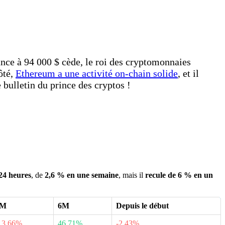
stance à 94 000 $ cède, le roi des cryptomonnaies
ôté,
Ethereum a une activité on-chain solide
, et il
 bulletin du prince des cryptos !
24 heures
, de
2,6 % en une semaine
, mais il
recule de 6 % en un
3M
6M
Depuis le début
13.66%
46.71%
-2.43%