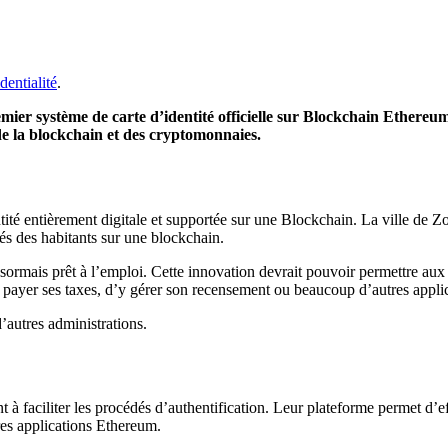
dentialité
.
mier système de carte d’identité officielle sur
Blockchain
Ethereu
de la
blockchain
et des
cryptomonnaies
.
tité entièrement digitale et supportée sur une
Blockchain
.
La ville de Z
tés des habitants sur une
blockchain
.
sormais prêt à l’emploi.
Cette innovation devrait pouvoir permettre aux 
y payer ses taxes, d’y gérer son recensement ou beaucoup d’autres applic
d’autres administrations.
nt à faciliter les procédés d’authentification.
Leur plateforme permet d’effe
res applications
Ethereum
.