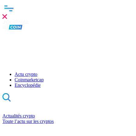
Actu crypto
Coinmarketcap
Encyclopédie
Actualités crypto
Toute l’actu sur les cryptos