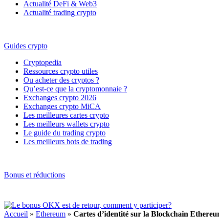
Actualité DeFi & Web3
Actualité trading crypto
Guides crypto
Cryptopedia
Ressources crypto utiles
Ou acheter des cryptos ?
Qu’est-ce que la cryptomonnaie ?
Exchanges crypto 2026
Exchanges crypto MiCA
Les meilleures cartes crypto
Les meilleurs wallets crypto
Le guide du trading crypto
Les meilleurs bots de trading
Bonus et réductions
Accueil
»
Ethereum
»
Cartes d’identité sur la Blockchain Ethereu