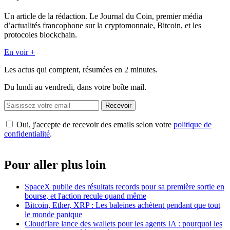
Un article de la rédaction. Le Journal du Coin, premier média
d’actualités francophone sur la cryptomonnaie, Bitcoin, et les
protocoles blockchain.
En voir +
Les actus qui comptent, résumées
en 2 minutes.
Du lundi au vendredi, dans votre boîte mail.
Recevoir
Oui, j'accepte de recevoir des emails selon votre
politique de
confidentialité
.
Pour aller plus loin
SpaceX publie des résultats records pour sa première sortie en
bourse, et l'action recule quand même
Bitcoin, Ether, XRP : Les baleines achètent pendant que tout
le monde panique
Cloudflare lance des wallets pour les agents IA : pourquoi les