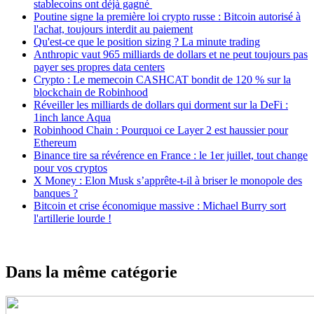
stablecoins ont déjà gagné
Poutine signe la première loi crypto russe : Bitcoin autorisé à
l'achat, toujours interdit au paiement
Qu'est-ce que le position sizing ? La minute trading
Anthropic vaut 965 milliards de dollars et ne peut toujours pas
payer ses propres data centers
Crypto : Le memecoin CASHCAT bondit de 120 % sur la
blockchain de Robinhood
Réveiller les milliards de dollars qui dorment sur la DeFi :
1inch lance Aqua
Robinhood Chain : Pourquoi ce Layer 2 est haussier pour
Ethereum
Binance tire sa révérence en France : le 1er juillet, tout change
pour vos cryptos
X Money : Elon Musk s’apprête-t-il à briser le monopole des
banques ?
Bitcoin et crise économique massive : Michael Burry sort
l'artillerie lourde !
Dans la même catégorie