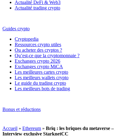
Actualité DeFi & Web3
Actualité trading crypto
Guides crypto
Cryptopedia
Ressources crypto utiles
Ou acheter des cryptos ?
Qu’est-ce que la cryptomonnaie ?
Exchanges crypto 2026
Exchanges crypto MiCA
Les meilleures cartes crypto
Les meilleurs wallets crypto
Le guide du trading crypto
Les meilleurs bots de trading
Bonus et réductions
Accueil
»
Ethereum
»
Briq : les briques du metaverse –
Interview exclusive StarknetCC