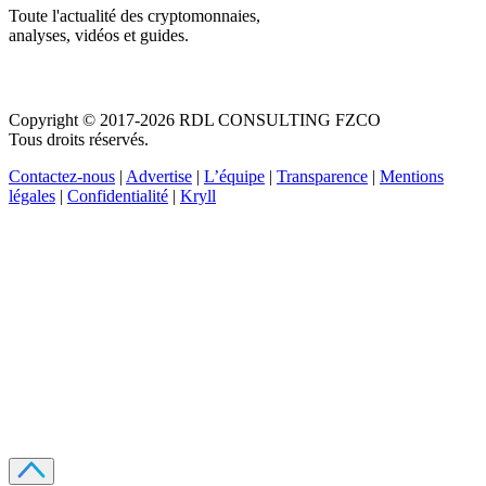
Toute l'actualité des cryptomonnaies,
analyses, vidéos et guides.
Copyright © 2017-2026 RDL CONSULTING FZCO
Tous droits réservés.
Contactez-nous
|
Advertise
|
L’équipe
|
Transparence
|
Mentions
légales
|
Confidentialité
|
Kryll
Recevez votre guide PDF complet de 39 pages
Comment débuter dans les cryptos en 2026
Recevoir
Oui, j'accepte de recevoir des emails selon votre
politique de confidentialité
.