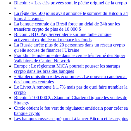
Bitcoin : « Les clés privées sont le péché originel de la crypto
»
La règle des 500 jours avait annoncé le sommet du Bitcoin 34
jours à l'avance
La banque centrale du Brésil force un délai de 24h sur les
transferts crypto de plus de 10 000 $
Bitcoin : BTCPay Server alerte sur une faille critique
activement exploitée qui menace les fonds
La Russie arrête plus de 20 personnes dans un réseau crypto
qu'elle accuse de financer l'Ukraine
Franklin Templeton entre dans le cercle très fermé des Super
Validators de Canton Network
Europe : Le règlement MiCA pourrait pousser les startups
crypto dans les bras des banques
« Stablecoinisation » des économies : Le nouveau cauchemar
des banques centrales
Le Livret A remonte à 1,7% mais pas de quoi faire trembler la
crypto
Bitcoin à 100 000 $ : Standard Chartered ignore les ventes de
Strategy
Circle obtient le feu vert du régulateur américain pour créer sa
banque crypto
Les banques russes se préparent à lancer Bitcoin et les cryptos