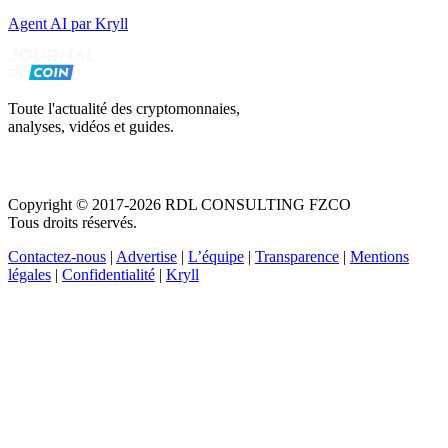
Agent AI par Kryll
Toute l'actualité des cryptomonnaies,
analyses, vidéos et guides.
Copyright © 2017-2026 RDL CONSULTING FZCO
Tous droits réservés.
Contactez-nous
|
Advertise
|
L’équipe
|
Transparence
|
Mentions
légales
|
Confidentialité
|
Kryll
Recevez votre guide PDF complet de 39 pages
Comment débuter dans les cryptos en 2026
Recevoir
Oui, j'accepte de recevoir des emails selon votre
politique de confidentialité
.