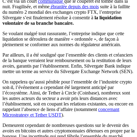
C’est via un court
communiqué
que le couperet est tombé dans la
nuit. Fragilisée, et même
ébranlée depuis des mois
suite à la faillite
du numéro 2 mondial des exchanges crypto FTX, l’entreprise
Silvergate s’est finalement résolue à consentir à
la liquidation
volontaire de sa branche bancaire.
Se voulant malgré tout rassurante, l’entreprise indique que cette
liquidation se déroulera de manière « ordonnée », de façon à
pleinement se conformer aux normes du régulateur américain.
Par ailleurs, il a été souligné que l’ensemble des clients et créanciers
de la banque verraient leur remboursement ou la restitution de leurs
avoirs, garantis par l’établissement. Enfin, Silvergate Bank indique
mettre un terme au service du Silvergate Exchange Network (SEN).
On rappelera qu’aussi pénible pour l’ensemble de l’industrie crypto
soit-il, l’événement a cependant été largement anticipé par
l’écosystème. Ainsi, de Tether à Circle (Coinbase), nombreux sont
les autres acteurs du secteur a avoir pris leurs distances avec
l’établissement, soit en coupant les relations existantes, ou encore en
rappelant l’absence de liens d’affaire (notamment
concernant
Microstrategy et Tether USDT
).
Demeurent cependant de nombreuses questions sur le devenir des
avoirs en bitcoins et autres cryptomonnaies détenues en propre par la
banque. Une incertitude qui rend fébrile l’ensemble du marché