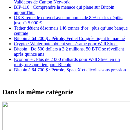
Validators de Canton Network
BIP-110 : Comprendre la menace qui plane sur Bitcoin
aujourd'hui
OKX remet le couvert avec un bonus de 8 % sur les dépôts,
jusqu'à 5 000 €
Tether détient désormais 146 tonnes d’or : plus qu’une banque
centrale
Bitcoin à 64 200 $ : Pétrole, Fed et Congrès figent le marché
Crypto : Wintermute obtient son sésame pour Wall Street
Bitcoin : De 500 dollars à 3,2 millions, 50 BTC se réveillent
après quinze ans
Économie : Plus de 2 000 milliards pour Wall Street en un
mois, presque rien pour Bitcoin
Bitcoin à 64 700 $ : Pétrole, SpaceX et altcoins sous pression
Dans la même catégorie