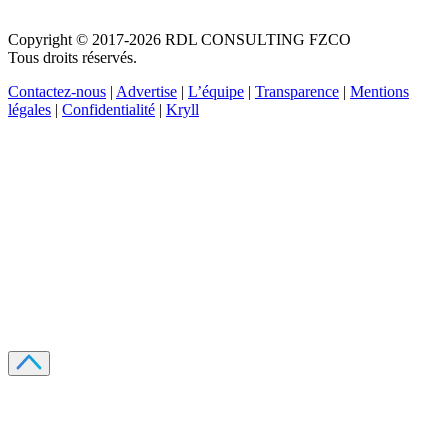
Copyright © 2017-2026 RDL CONSULTING FZCO
Tous droits réservés.
Contactez-nous
|
Advertise
|
L’équipe
|
Transparence
|
Mentions
légales
|
Confidentialité
|
Kryll
Recevez votre guide PDF complet de 39 pages
Comment débuter dans les cryptos en 2026
Recevoir
Oui, j'accepte de recevoir des emails selon votre
politique de confidentialité
.