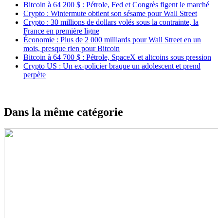
Bitcoin à 64 200 $ : Pétrole, Fed et Congrès figent le marché
Crypto : Wintermute obtient son sésame pour Wall Street
Crypto : 30 millions de dollars volés sous la contrainte, la
France en première ligne
Économie : Plus de 2 000 milliards pour Wall Street en un
mois, presque rien pour Bitcoin
Bitcoin à 64 700 $ : Pétrole, SpaceX et altcoins sous pression
Crypto US : Un ex-policier braque un adolescent et prend
perpète
Dans la même catégorie