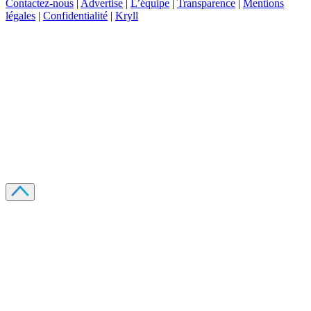
Contactez-nous
|
Advertise
|
L’équipe
|
Transparence
|
Mentions
légales
|
Confidentialité
|
Kryll
Recevez votre guide PDF complet de 39 pages
Comment débuter dans les cryptos en 2026
Recevoir
Oui, j'accepte de recevoir des emails selon votre
politique de confidentialité
.