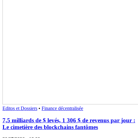
Editos et Dossiers
•
Finance décentralisée
7,5 milliards de $ levés, 1 306 $ de revenus par jour :
Le cimetière des blockchains fantômes