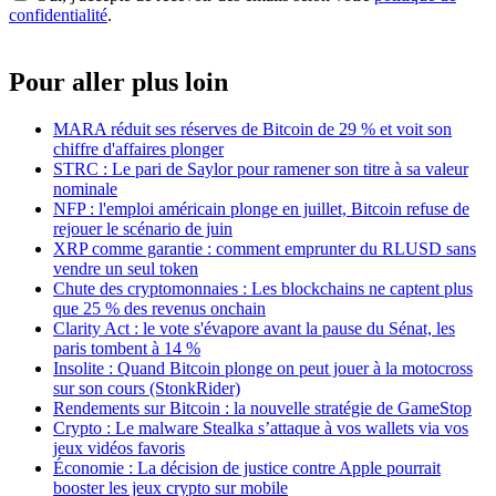
confidentialité
.
Pour aller plus loin
MARA réduit ses réserves de Bitcoin de 29 % et voit son
chiffre d'affaires plonger
STRC : Le pari de Saylor pour ramener son titre à sa valeur
nominale
NFP : l'emploi américain plonge en juillet, Bitcoin refuse de
rejouer le scénario de juin
XRP comme garantie : comment emprunter du RLUSD sans
vendre un seul token
Chute des cryptomonnaies : Les blockchains ne captent plus
que 25 % des revenus onchain
Clarity Act : le vote s'évapore avant la pause du Sénat, les
paris tombent à 14 %
Insolite : Quand Bitcoin plonge on peut jouer à la motocross
sur son cours (StonkRider)
Rendements sur Bitcoin : la nouvelle stratégie de GameStop
Crypto : Le malware Stealka s’attaque à vos wallets via vos
jeux vidéos favoris
Économie : La décision de justice contre Apple pourrait
booster les jeux crypto sur mobile