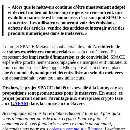
«
Alors que le métavers continue d’être massivement adopté
et devient un lieu où beaucoup de gens se rencontrent, une
évolution naturelle est le commerce, c’est sur quoi SPACE se
concentre. Les utilisateurs pourront voir des émissions,
acheter des articles, vendre des articles et interagir avec des
produits numériques dans le métavers. »
Le projet SPACE Métaverse souhaiterait devenir l’
architecte de
certaines expériences commerciales
au sein du métavers. En
respectant des
impératifs d’immersion et de convivialité
, SPACE
espère être prochainement accompagnée de marques et d’utilisateurs
pour continuer de se développer. Elle espère ainsi mettre en place
une
économie dynamique et décentralisée au sein du métavers
qui appartiendrait, avant tout, aux utilisateurs.
Dès lors, le projet SPACE doit être surveillé à la loupe, car ses
propositions sont prometteuses pour le métavers. En outre, ce
projet pourrait donner l’avantage aux entreprises crypto face
aux
GAFAM
dans la course aux métavers.
Accompagnerez-vous la révolution Bitcoin ? Il ne tient plus qu’à
vous d’embarquer dans le train crypto ! Pour ce faire, et
commencer à vous familiariser avec ce monde passionnant,
n’attendez pas pour vous
créer un compte sur Binance
, l’exchange