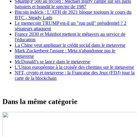
S&amp;P 500 au record : Michael Burry campe sur ses paris
baissiers et brandit le spectre de 1987
Bitcoin indécis : L’ATH de 2021 bloque toujours le cours du
BTC - Steady Lads
Le memecoin TRUMP est-il un "rug pull" présidentiel ? 2
sénateurs attaquent
France 2030 et Mainbot mettent le métavers au service de
l'éducation
La Chine veut appliquer le crédit social dans le metaverse
Mark Zuckerberg l'assure : Meta n'abandonne pas le
metaverse
McDonald’s se lance dans le metaverse
L'Union européenne à la croisée des chemins sur le metaverse
NFT, crypto et metaverse : la Française des Jeux (FDJ) joue la
carte de la blockchain
Dans la même catégorie