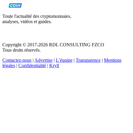
Toute l'actualité des cryptomonnaies,
analyses, vidéos et guides.
Copyright © 2017-2026 RDL CONSULTING FZCO
Tous droits réservés.
Contactez-nous
|
Advertise
|
L’équipe
|
Transparence
|
Mentions
légales
|
Confidentialité
|
Kryll
Recevez votre guide PDF complet de 39 pages
Comment débuter dans les cryptos en 2026
Recevoir
Oui, j'accepte de recevoir des emails selon votre
politique de confidentialité
.