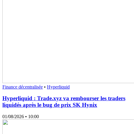
Finance décentralisée
•
Hyperliquid
Hyperliquid : Trade.xyz va rembourser les traders
liquidés après le bug de prix SK Hynix
01/08/2026
• 10:00