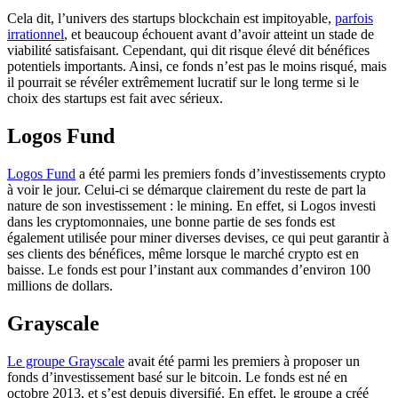
Cela dit, l’univers des
startups
blockchain
est impitoyable,
parfois
irrationnel
, et beaucoup échouent avant d’avoir atteint un stade de
viabilité satisfaisant.
Cependant, qui dit risque élevé dit bénéfices
potentiels importants.
Ainsi, ce fonds n’est pas le moins risqué, mais
il pourrait se révéler extrêmement lucratif sur le long terme si le
choix des startups est fait avec sérieux.
Logos
Fund
Logos
Fund
a été parmi les premiers fonds d’investissements crypto
à voir le jour.
Celui-ci se démarque clairement du reste de part la
nature de son investissement :
le
mining
.
En effet, si Logos investi
dans les
cryptomonnaies
, une bonne partie de ses fonds est
également utilisée pour miner diverses devises, ce qui peut garantir à
ses clients des bénéfices, même lorsque le marché
crypto
est en
baisse.
Le fonds est pour l’instant aux commandes d’environ 100
millions de dollars.
Grayscale
Le groupe
Grayscale
avait été parmi les premiers à proposer un
fonds d’investissement basé sur le
bitcoin
.
Le fonds est né en
octobre 2013, et s’est depuis diversifié.
En effet, le groupe a créé