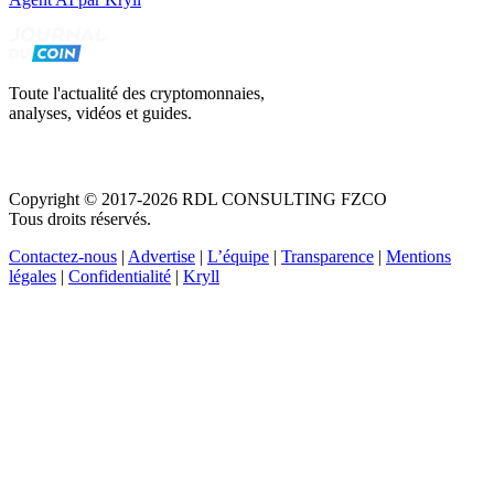
Toute l'actualité des cryptomonnaies,
analyses, vidéos et guides.
Copyright © 2017-2026 RDL CONSULTING FZCO
Tous droits réservés.
Contactez-nous
|
Advertise
|
L’équipe
|
Transparence
|
Mentions
légales
|
Confidentialité
|
Kryll
Recevez votre guide PDF complet de 39 pages
Comment débuter dans les cryptos en 2026
Recevoir
Oui, j'accepte de recevoir des emails selon votre
politique de confidentialité
.