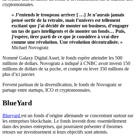
cryptomonnaies
.
« J’entends le troupeau arriver
[ …]
Je
n’aurais jamais
pensé sortir de la retraite, mais l’univers est tellement
excitant que j’ai décidé de monter un
business
, d’engager
un tas de gars intelligents et de monter un fonds…
Puis,
j’espère, tirer parti de ce que je considère à vrai dire
comme une révolution.
Une révolution décentralisée.
»
Michael
Novogratz
Nommé Galaxy
Digital
Asset
, le fonds espère atteindre les 500
millions de dollars.
Novogratz
a indiqué à
CNBC
avoir investi 150
millions de dollars de sa poche, et compte en lever 350 millions de
plus d’ici janvier.
Fervent partisan de la diversification, le fonds de
Novogratz
se
partage entre
startups
,
ICO
et
cryptomonnaies
.
BlueYard
Blueyard
est un fonds d’origine allemande se concentrant surtout sur
les entreprises
blockchain
.
Le fonds investit donc essentiellement
dans des jeunes entreprises, qui pourraient présenter d’énormes
retours sur investissement si leurs objectifs sont atteints.