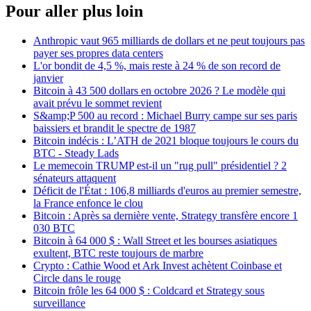
Pour aller plus loin
Anthropic vaut 965 milliards de dollars et ne peut toujours pas
payer ses propres data centers
L'or bondit de 4,5 %, mais reste à 24 % de son record de
janvier
Bitcoin à 43 500 dollars en octobre 2026 ? Le modèle qui
avait prévu le sommet revient
S&amp;P 500 au record : Michael Burry campe sur ses paris
baissiers et brandit le spectre de 1987
Bitcoin indécis : L’ATH de 2021 bloque toujours le cours du
BTC - Steady Lads
Le memecoin TRUMP est-il un "rug pull" présidentiel ? 2
sénateurs attaquent
Déficit de l'État : 106,8 milliards d'euros au premier semestre,
la France enfonce le clou
Bitcoin : Après sa dernière vente, Strategy transfère encore 1
030 BTC
Bitcoin à 64 000 $ : Wall Street et les bourses asiatiques
exultent, BTC reste toujours de marbre
Crypto : Cathie Wood et Ark Invest achètent Coinbase et
Circle dans le rouge
Bitcoin frôle les 64 000 $ : Coldcard et Strategy sous
surveillance