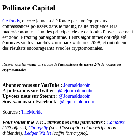
Pollinate
Capital
Ce fonds
, encore jeune, a été fondé par une équipe aux
connaissances poussées dans le trading haute fréquence et la
macroéconomie.
L’un des principes clé de ce fonds d’investissement
est donc le trading par algorithme.
Leurs algorithmes ont déjà été
éprouvés sur les marchés « normaux » depuis 2008, et ont obtenu
des résultats encourageants avec les
cryptomonnaies
.
Recevez
tous les matins
un résumé de l’
actualité des dernières 24h du monde des
cryptomonnaies
.
Abonnez-vous sur YouTube :
Journalducoin
Ajoutez-nous sur Twitter :
@lejournalducoin
Upvotez-nous sur Steemit :
@Journalducoin
Suivez-nous sur Facebook
:
@lejournalducoin
Sources :
TheMerkle
Pour soutenir le JDC, utilisez nos liens partenaires :
Coinbase
(10$ offerts),
Changelly
(pas d’inscription ni de vérification
d’identité),
Ledger Wallet
(coffre fort crypto).