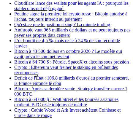
Cloudflare lance des wallets pour les agents IA : pourquoi les
stablecoins ont déjà gagné
Poutine signe la première loi crypto russe : Bitcoin autorisé à
l'achat, toujours interdit au paiement
Qu'est-ce que le position sizing ? La minute trading
Anthropic vaut 965 milliards de dollars et ne peut toujours pas
payer ses propres data centers
L'or bondit de 4,5 %, mais reste à 24 % de son record de
janvier
Bitcoin à 43 500 dollars en octobre 2026 ? Le modèle qui
avait prévu le sommet revient
Bitcoin à 64 700 $ : Pétrole, SpaceX et altcoins sous pression
Crypto : Ethereum veut freiner le staking en brûlant des
récompenses
Déficit de l'État : 106,8 milliards d'euros au premier semestre,
la France enfonce le clou
Bitcoin : Après sa dernière vente, Strategy transfère encore 1
030 BTC
Bitcoin à 64 000 $ : Wall Street et les bourses asiatiques
exultent, BTC reste toujours de marbre
Crypto : Cathie Wood et Ark Invest achètent Coinbase et
Circle dans le rouge