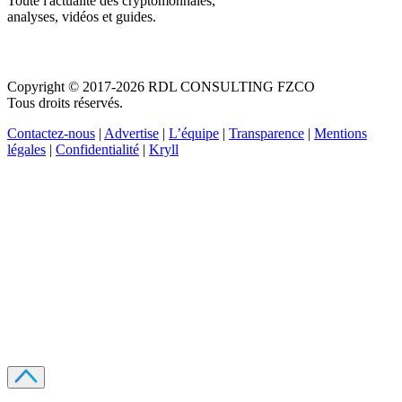
Toute l'actualité des cryptomonnaies,
analyses, vidéos et guides.
Copyright © 2017-2026 RDL CONSULTING FZCO
Tous droits réservés.
Contactez-nous
|
Advertise
|
L’équipe
|
Transparence
|
Mentions
légales
|
Confidentialité
|
Kryll
Recevez votre guide PDF complet de 39 pages
Comment débuter dans les cryptos en 2026
Recevoir
Oui, j'accepte de recevoir des emails selon votre
politique de confidentialité
.