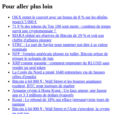
Pour aller plus loin
OKX remet le couvert avec un bonus de 8 % sur les dépôts,
jusqu'à 5 000 €
71,9 % des tokens du Top 100 sont morts : combien de temps
survit une cryptomonnaie ?
MARA réduit ses réserves de Bitcoin de 29 % et voit son
chiffre d'affaires plonger
STRC : Le pari de Saylor pour ramener son titre à sa valeur
nominale
NFP : l'emploi américain plonge en juillet, Bitcoin refuse de
rejouer le scénario de juin
XRP comme garantie : comment emprunter du RLUSD sans
vendre un seul token
La Corée du Nord a piraté 1640 entreprises via de fausses
offres d'emploi
Bitcoin à 64 000 $ : Wall Street et les bourses asiatiques
exultent, BTC reste toujours de marbre
Arnaque crypto à Hong Kong : Un faux amour, une fausse
app et 3,3 millions de dollars évaporés
Kospi : Le rebond de 18% qui efface (presque) trois jours de
panique
Bitcoin à 64 000 $ : Wall Street et l'Asie s'envolent, la crypto
ne suit pas