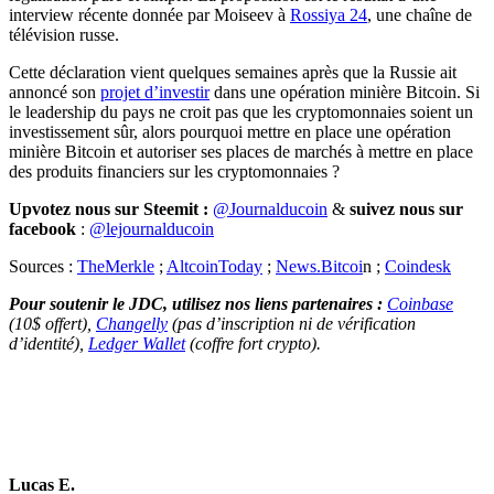
interview récente donnée par Moiseev à
Rossiya 24
, une chaîne de
télévision russe.
Cette déclaration vient quelques semaines après que la Russie ait
annoncé son
projet d’investir
dans une opération minière Bitcoin. Si
le leadership du pays ne croit pas que les cryptomonnaies soient un
investissement sûr, alors pourquoi mettre en place une opération
minière Bitcoin et autoriser ses places de marchés à mettre en place
des produits financiers sur les cryptomonnaies ?
Upvotez nous sur Steemit :
@Journalducoin
&
suivez nous sur
facebook
:
@lejournalducoin
Sources :
TheMerkle
;
AltcoinToday
;
News.Bitcoi
n ;
Coindesk
Pour soutenir le JDC, utilisez nos liens partenaires :
Coinbase
(10$ offert),
Changelly
(pas d’inscription ni de vérification
d’identité),
Ledger Wallet
(coffre fort crypto).
Lucas E.