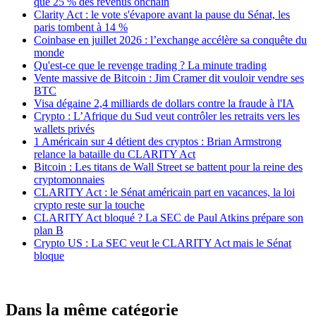
que 25 % des revenus onchain
Clarity Act : le vote s'évapore avant la pause du Sénat, les
paris tombent à 14 %
Coinbase en juillet 2026 : l’exchange accélère sa conquête du
monde
Qu'est-ce que le revenge trading ? La minute trading
Vente massive de Bitcoin : Jim Cramer dit vouloir vendre ses
BTC
Visa dégaine 2,4 milliards de dollars contre la fraude à l'IA
Crypto : L’Afrique du Sud veut contrôler les retraits vers les
wallets privés
1 Américain sur 4 détient des cryptos : Brian Armstrong
relance la bataille du CLARITY Act
Bitcoin : Les titans de Wall Street se battent pour la reine des
cryptomonnaies
CLARITY Act : le Sénat américain part en vacances, la loi
crypto reste sur la touche
CLARITY Act bloqué ? La SEC de Paul Atkins prépare son
plan B
Crypto US : La SEC veut le CLARITY Act mais le Sénat
bloque
Dans la même catégorie