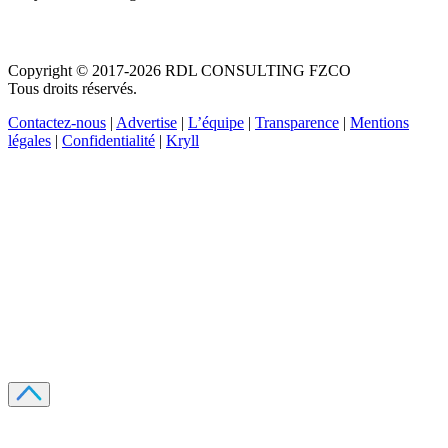
Copyright © 2017-2026 RDL CONSULTING FZCO
Tous droits réservés.
Contactez-nous
|
Advertise
|
L’équipe
|
Transparence
|
Mentions
légales
|
Confidentialité
|
Kryll
Recevez votre guide PDF complet de 39 pages
Comment débuter dans les cryptos en 2026
Recevoir
Oui, j'accepte de recevoir des emails selon votre
politique de confidentialité
.