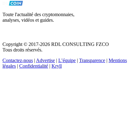
Toute l'actualité des cryptomonnaies,
analyses, vidéos et guides.
Copyright © 2017-2026 RDL CONSULTING FZCO
Tous droits réservés.
Contactez-nous
|
Advertise
|
L’équipe
|
Transparence
|
Mentions
légales
|
Confidentialité
|
Kryll
Recevez votre guide PDF complet de 39 pages
Comment débuter dans les cryptos en 2026
Recevoir
Oui, j'accepte de recevoir des emails selon votre
politique de confidentialité
.