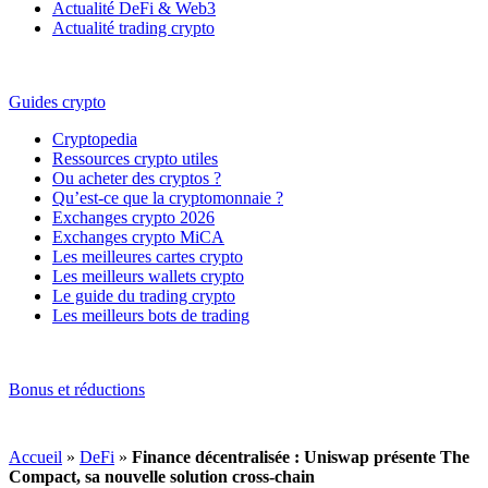
Actualité DeFi & Web3
Actualité trading crypto
Guides crypto
Cryptopedia
Ressources crypto utiles
Ou acheter des cryptos ?
Qu’est-ce que la cryptomonnaie ?
Exchanges crypto 2026
Exchanges crypto MiCA
Les meilleures cartes crypto
Les meilleurs wallets crypto
Le guide du trading crypto
Les meilleurs bots de trading
Bonus et réductions
Accueil
»
DeFi
»
Finance décentralisée : Uniswap présente The
Compact, sa nouvelle solution cross-chain