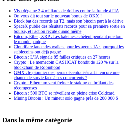
Visa dégaine 2,4 milliards de dollars contre la fraude à l'IA
On vous dit tout sur le nouveau bonus de OKX !
Block bat des records au T2, mais son bitcoin part à la dérive
SpaceX publie des résultats records pour sa première sortie en
bourse, et l'action recule quand même
Bitcoin, Ether, XRP : Les baleines achètent pendant que tout
le monde panique
Cloudflare lance des wallets pour les agents IA : pourquoi les
stablecoins ont déjà gagné
Bitcoin : L’IA signale 85 failles critiques en 27 heures
Crypto : Le memecoin CASHCAT bondit de 120 % sur la
blockchain de Robinhood
GMX : le pionnier des perps décentralisés a-t-il encore une
chance de survie face à ses concurrents ?
Crypto : Ethereum veut freiner le staking en brûlant des
récompenses
Bitcoin : 500 BTC se réveillent en pleine crise Coldcard
Mining Bitcoin : Un mineur solo gagne près de 200 000 $
Dans la même catégorie