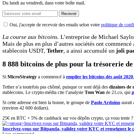
Du lundi au vendredi, dans votre boîte mail.
Recevoir
Oui, j'accepte de recevoir des emails selon votre
politique de confi
La course aux bitcoins.
L’entreprise de Michael Saylo
Mais de plus en plus d’autres sociétés ont commencé
stablecoin USDT,
Tether
, a ainsi accumulé un
joli pa
8 888 bitcoins de plus pour la trésorerie d
Si
MicroStrategy
a commencé à
empiler les bitcoins dès août 2020
Tether n’a toutefois pas chômé, puisque ce sont déjà des
dizaines de 
stablecoins. Le crypto-média cite l’analyste
Tom Wan
de 21.co, qui
p
Si cette adresse est bien la bonne, le groupe de
Paolo Ardoino
aurait 
(environ 42 600 dollars).
25€ en BTC + 5% de cashback sur vos dépôts crypto, ça vous tente ? 
Inscrivez-vous sur Bitpanda, validez votre KYC et renseigne