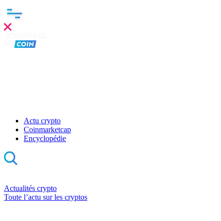
Actu crypto
Coinmarketcap
Encyclopédie
Actualités crypto
Toute l’actu sur les cryptos