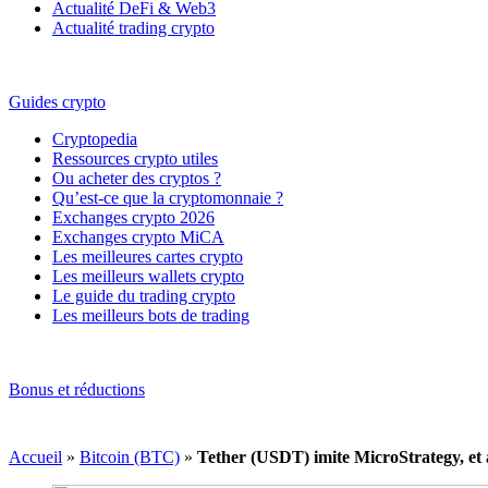
Actualité DeFi & Web3
Actualité trading crypto
Guides crypto
Cryptopedia
Ressources crypto utiles
Ou acheter des cryptos ?
Qu’est-ce que la cryptomonnaie ?
Exchanges crypto 2026
Exchanges crypto MiCA
Les meilleures cartes crypto
Les meilleurs wallets crypto
Le guide du trading crypto
Les meilleurs bots de trading
Bonus et réductions
Accueil
»
Bitcoin (BTC)
»
Tether (USDT) imite MicroStrategy, et