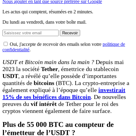
Nous ajouter en tant que source préférée sur Google
Les actus qui comptent, résumées
en 2 minutes.
Du lundi au vendredi, dans votre boîte mail.
Recevoir
Oui, j'accepte de recevoir des emails selon votre
politique de
confidentialité
.
USDT et Bitcoin main dans la main ?
Depuis mai
2023 la société
Tether
, émettrice du stablecoin
USDT
, a révélé qu’elle possède d’importantes
quantités de
bitcoins
(BTC). La crypto-entreprise a
également expliqué à l’époque qu’elle
investirait
15% de ses bénéfices dans Bitcoin
. De nouvelles
preuves du
vif intérêt
de Tether pour le roi des
cryptos viennent également de faire surface.
Plus de 55 000 BTC au compteur de
l’émetteur de l’USDT ?