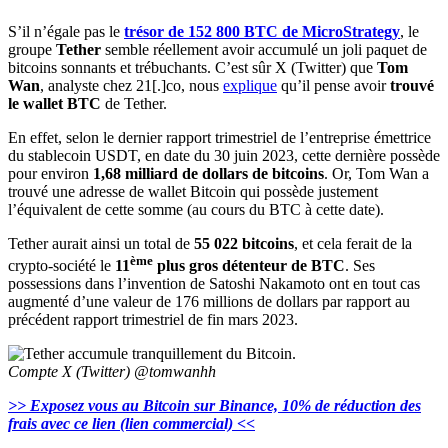
S’il n’égale pas le
trésor de 152 800 BTC de MicroStrategy
, le
groupe
Tether
semble réellement avoir accumulé un joli paquet de
bitcoins sonnants et trébuchants. C’est sûr X (Twitter) que
Tom
Wan
, analyste chez 21[.]co, nous
explique
qu’il pense avoir
trouvé
le wallet BTC
de Tether.
En effet, selon le dernier rapport trimestriel de l’entreprise émettrice
du stablecoin USDT, en date du 30 juin 2023, cette dernière possède
pour environ
1,68 milliard de dollars de bitcoins
. Or, Tom Wan a
trouvé une adresse de wallet Bitcoin qui possède justement
l’équivalent de cette somme (au cours du BTC à cette date).
Tether aurait ainsi un total de
55 022 bitcoins
, et cela ferait de la
ème
crypto-société le
11
plus gros détenteur de BTC
. Ses
possessions dans l’invention de Satoshi Nakamoto ont en tout cas
augmenté d’une valeur de 176 millions de dollars par rapport au
précédent rapport trimestriel de fin mars 2023.
Compte X (Twitter) @tomwanhh
>> Exposez vous au Bitcoin sur Binance,
1
0% de réduction des
frais avec ce lien (lien commercial) <<