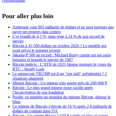
confidentialité
.
Pour aller plus loin
Anthropic vaut 965 milliards de dollars et ne peut toujours pas
payer ses propres data centers
L'or bondit de 4,5 %, mais reste à 24 % de son record de
janvier
Bitcoin à 43 500 dollars en octobre 2026 ? Le modèle qui
avait prévu le sommet revient
S&amp;P 500 au record : Michael Burry campe sur ses paris
baissiers et brandit le spectre de 1987
Bitcoin indécis : L’ATH de 2021 bloque toujours le cours du
BTC - Steady Lads
Le memecoin TRUMP est-il un "rug pull" présidentiel ? 2
sénateurs attaquent
Mining Bitcoin : Un mineur solo gagne près de 200 000 $
Bitcoin : Le plus grand mineur russe vacille après
l’incarcération de son fondateur
Poolin, ex-numéro un mondial du minage Bitcoin, dépose le
bilan
Ce mineur de Bitcoin s'envole de 16 % après 2,8 milliards de
dollars de contrats dans l'IA
Bitcoin : Un simple Bitaxe à 150 $ valide un bloc et gagne