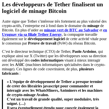
Les développeurs de Tether finalisent un
logiciel de minage Bitcoin
Autre signe que Tether s’intéresse très fortement au plus valorisé des
crypto-actifs, l’entreprise est à fond dans le domaine du
minage
de
Bitcoin. En plus d’aider au
minage vert de BTC au Salvador
et
en
Uruguay via sa filiale Tether Energy
, la compagnie travaille
également sur le
développement logiciel
de cette activité vitale pour
le consensus par
Preuve de travail
(PoW) du réseau Bitcoin.
C’est le directeur technique (CTO) de Tether,
Paolo Ardoino
, qui
explique ainsi sur X (Twitter) que les développeurs sous sa direction
ont développé des
codes informatiques
visant à mieux interagir
avec les
ASIC
(machines informatiques spécialisées dans le crypto-
minage). Ces lignes de code couvriraient, de plus,
plusieurs
fabricants
:
« L’équipe de développement de Tether a presque terminé
de créer des librairies javascript pour commander et
interagir avec les WhatsMiners, Antminers et les machines
de crypto-minage Avalon.
C’est un travail de grande qualité, super modulaire, très
soigné. (…)
Il sera éventuellement étendu pour couvrir également la