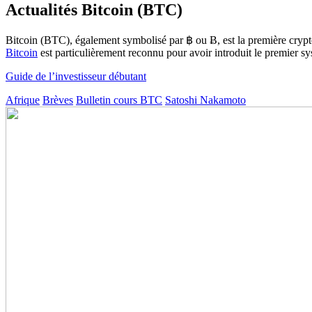
Actualités Bitcoin (BTC)
Bitcoin (BTC), également symbolisé par ฿ ou Ƀ, est la première cryp
Bitcoin
est particulièrement reconnu pour avoir introduit le premier 
Guide de l’investisseur débutant
Afrique
Brèves
Bulletin cours BTC
Satoshi Nakamoto