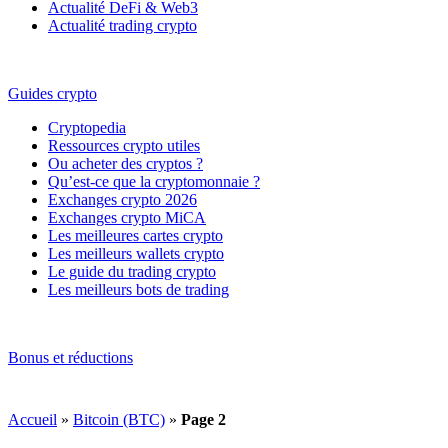
Actualité DeFi & Web3
Actualité trading crypto
Guides crypto
Cryptopedia
Ressources crypto utiles
Ou acheter des cryptos ?
Qu’est-ce que la cryptomonnaie ?
Exchanges crypto 2026
Exchanges crypto MiCA
Les meilleures cartes crypto
Les meilleurs wallets crypto
Le guide du trading crypto
Les meilleurs bots de trading
Bonus et réductions
Accueil
»
Bitcoin (BTC)
»
Page 2