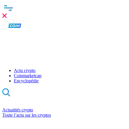
Actu crypto
Coinmarketcap
Encyclopédie
Actualités crypto
Toute l’actu sur les cryptos