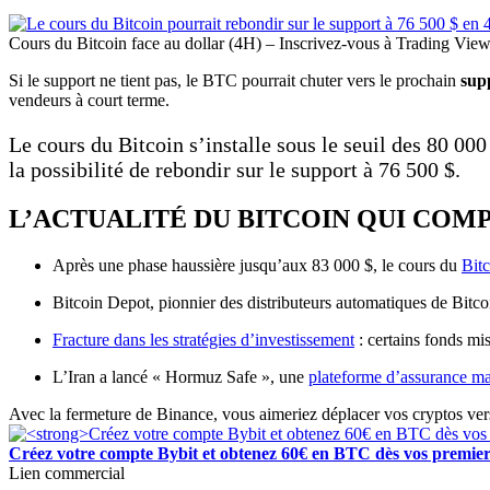
Cours du Bitcoin face au dollar (4H) – Inscrivez-vous à Trading View
Si le support ne tient pas, le BTC pourrait chuter vers le prochain
supp
vendeurs à court terme.
Le cours du Bitcoin s’installe sous le seuil des 80 000 
la possibilité de rebondir sur le support à 76 500 $.
L’ACTUALITÉ DU BITCOIN QUI COM
Après une phase haussière jusqu’aux 83 000 $, le cours du
Bitc
Bitcoin Depot, pionnier des distributeurs automatiques de Bitc
Fracture dans les stratégies d’investissement
: certains fonds mis
L’Iran a lancé « Hormuz Safe », une
plateforme d’assurance ma
Avec la fermeture de Binance, vous aimeriez déplacer vos cryptos ve
Créez votre compte Bybit et obtenez 60€ en BTC dès vos premier
Lien commercial