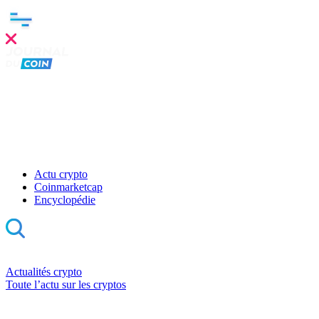
Actu crypto
Coinmarketcap
Encyclopédie
Actualités crypto
Toute l’actu sur les cryptos