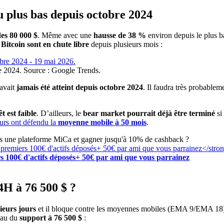
u plus bas depuis octobre 2024
des 80 000 $
. Même avec une
hausse de 38 %
environ depuis le plus b
Bitcoin sont en chute libre
depuis plusieurs mois :
re 2024. Source : Google Trends.
’avait
jamais été atteint depuis octobre 2024
. Il faudra très probablem
t est faible
. D’ailleurs, le
bear market pourrait déjà être terminé
si
urs ont défendu la
moyenne mobile à 50 mois
.
rs une plateforme MiCa et gagner jusqu'à 10% de cashback ?
s 100€ d'actifs déposés+ 50€ par ami que vous parrainez
4H à 76 500 $ ?
ieurs jours
et il bloque contre les moyennes mobiles (EMA 9/EMA 18) 
veau du
support à 76 500 $
: