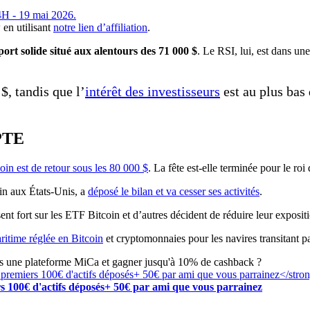
 en utilisant
notre lien d’affiliation
.
ort solide situé aux alentours des 71 000 $
. Le RSI, lui, est dans un
$, tandis que l’
intérêt des investisseurs
est au plus bas 
PTE
oin est de retour sous les 80 000 $
. La fête est-elle terminée pour le ro
oin aux États-Unis, a
déposé le bilan et va cesser ses activités
.
ent fort sur les ETF Bitcoin et d’autres décident de réduire leur exposit
ritime réglée en Bitcoin
et cryptomonnaies pour les navires transitant p
rs une plateforme MiCa et gagner jusqu'à 10% de cashback ?
s 100€ d'actifs déposés+ 50€ par ami que vous parrainez