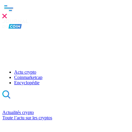
Actu crypto
Coinmarketcap
Encyclopédie
Actualités crypto
Toute l’actu sur les cryptos