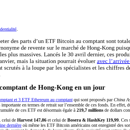
dentialité
.
heter des parts d’un ETF Bitcoin au comptant sont total
ynonyme de revente sur le marché de Hong-Kong puisque 
les plus massives. Lancés le 30 avril dernier, ces produ
nvier, mais la situation pourrait évoluer
avec l’arrivée
t scrutés à la loupe par les spécialistes et les chiffres
.
au comptant de Hong-Kong en un jour
mptant et 3 ETF Ethereum au comptant
qui sont proposés par
China A
us importante en termes de retrait sur l’ensemble de ces fonds. En effet,
 cumulée de ces ETF est désormais égale à
219,7 millions
de dollars co
, celui de
Harvest 147,86
et celui de
Bosera & HashKey 119,99
. Ces 
aine dernière
où même les ETF Bitcoin américains ont enregistré des sort