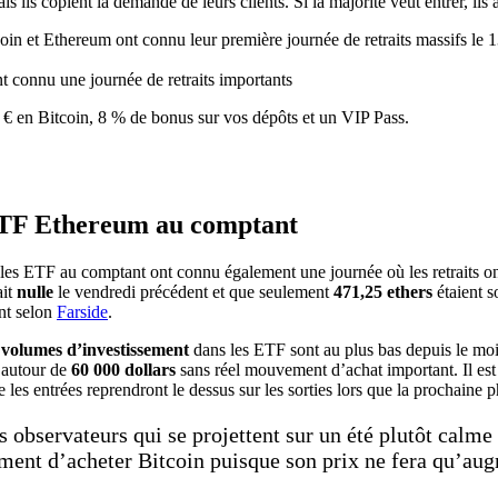
s copient la demande de leurs clients. Si la majorité veut entrer, ils ach
 connu une journée de retraits importants
€ en Bitcoin, 8 % de bonus sur vos dépôts et un VIP Pass.
 ETF Ethereum au comptant
les ETF au comptant ont connu également une journée où les retraits ont 
ait
nulle
le vendredi précédent et que seulement
471,25 ethers
étaient so
nt selon
Farside
.
volumes d’investissement
dans les ETF sont au plus bas depuis le mo
 autour de
60 000 dollars
sans réel mouvement d’achat important. Il es
 les entrées reprendront le dessus sur les sorties lors que la prochaine 
nts observateurs qui se projettent sur un été plutôt calm
moment d’acheter Bitcoin puisque son prix ne fera qu’au