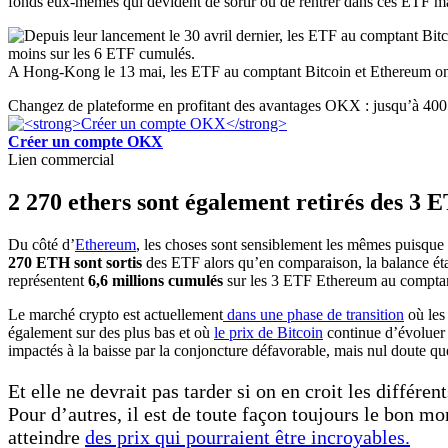
fonds eux-mêmes qui dévident de sortir ou de rentrer dans ces ETF mais il
A Hong-Kong le 13 mai, les ETF au comptant Bitcoin et Ethereum ont
Changez de plateforme en profitant des avantages OKX : jusqu’à 400 
Créer un compte OKX
Lien commercial
2 270 ethers sont également retirés des 3
Du côté d’
Ethereum
, les choses sont sensiblement les mêmes puisque 
270 ETH sont sortis
des ETF alors qu’en comparaison, la balance ét
représentent
6,6 millions cumulés
sur les 3 ETF Ethereum au compta
Le marché crypto est actuellement
dans une phase de transition
où les
également sur des plus bas et où
le prix de Bitcoin
continue d’évoluer
impactés à la baisse par la conjoncture défavorable, mais nul doute que
Et elle ne devrait pas tarder si on en croit les différe
Pour d’autres, il est de toute façon toujours le bon 
atteindre
des prix qui pourraient être incroyables.