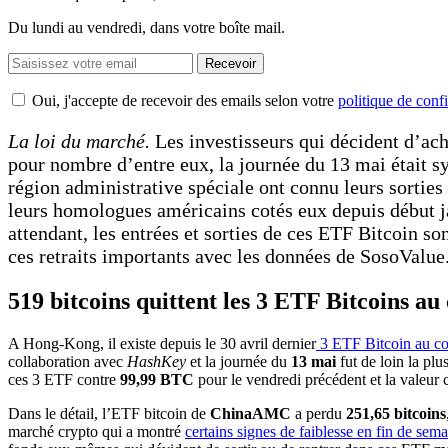
Du lundi au vendredi, dans votre boîte mail.
Recevoir
Oui, j'accepte de recevoir des emails selon votre
politique de confi
La loi du marché.
Les investisseurs qui décident d’ac
pour nombre d’entre eux, la journée du 13 mai était s
région administrative spéciale ont connu leurs sorties 
leurs homologues américains cotés eux depuis début ja
attendant, les entrées et sorties de ces ETF Bitcoin son
ces retraits importants avec les données de SosoValue
519 bitcoins quittent les 3 ETF Bitcoins 
A Hong-Kong, il existe depuis le 30 avril dernier
3 ETF Bitcoin au co
collaboration avec
HashKey
et la journée du
13 mai
fut de loin la pl
ces 3 ETF contre
99,99 BTC
pour le vendredi précédent et la valeur
Dans le détail, l’ETF bitcoin de
ChinaAMC
a perdu
251,65 bitcoins
marché crypto qui a montré
certains signes de faiblesse en fin de sem