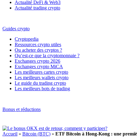
Actualité DeFi & Web3
Actualité trading crypto
Guides crypto
Cryptopedia
Ressources crypto utiles
Ou acheter des cryptos ?
Qu’est-ce que la cryptomonnaie ?
Exchanges crypto 2026
Exchanges crypto MiCA
Les meilleures cartes crypto
Les meilleurs wallets crypto
Le guide du trading crypto
Les meilleurs bots de trading
Bonus et réductions
Accueil
»
Bitcoin (BTC)
»
ETF Bitcoin à Hong-Kong : une première