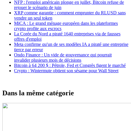
NFP : l'emploi américain plonge en juillet, Bitcoin refuse de
rejouer le scénario de juin
XRP comme garantie : comment emprunter du RLUSD sans
vendre un seul token
MiCA : Le grand ménage européen dans les plateformes
crypto profite aux escrocs
La Corée du Nord a piraté 1640 entreprises via de fausses
offres d'emploi
Meta confirme qu'un de ses modèles IA a piraté une entreprise
tierce par erreur
Ondo Finance : Un vide de gouvernance qui pourrait
invalider plusieurs mois de décisions
Bitcoin à 64 200 $ : Pétrole, Fed et Congrès figent le marché
Crypto : Wintermute obtient son sésame pour Wall Street
Dans la même catégorie