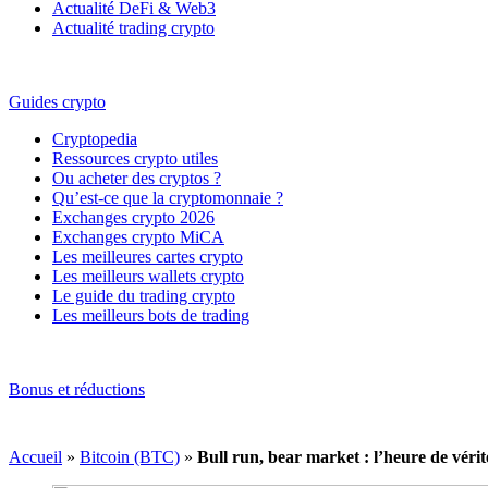
Actualité DeFi & Web3
Actualité trading crypto
Guides crypto
Cryptopedia
Ressources crypto utiles
Ou acheter des cryptos ?
Qu’est-ce que la cryptomonnaie ?
Exchanges crypto 2026
Exchanges crypto MiCA
Les meilleures cartes crypto
Les meilleurs wallets crypto
Le guide du trading crypto
Les meilleurs bots de trading
Bonus et réductions
Accueil
»
Bitcoin (BTC)
»
Bull run, bear market : l’heure de vérit