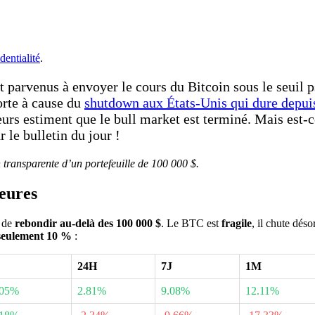
dentialité
.
nt parvenus à envoyer le cours du Bitcoin sous le seuil
orte à cause du
shutdown aux États-Unis qui dure depu
eurs estiment que le bull market est terminé. Mais est-c
 le bulletin du jour !
n transparente d’un portefeuille de 100 000 $.
heures
 de
rebondir au-delà des 100 000 $
. Le BTC est
fragile
, il chute dés
seulement 10 %
:
24H
7J
1M
505%
2.81%
9.08%
12.11%