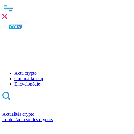
Actu crypto
Coinmarketcap
Encyclopédie
Actualités crypto
Toute l’actu sur les cryptos