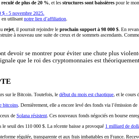
a
reculé de plus de 20 %
, et les
structures sont baissières
pour le mom
 en utilisant
notre lien d’affiliation
.
au
rejet
, il pourrait rejoindre le
prochain support à 98 000 $
. En revan
onstruire à nouveau une suite de creux et de sommets ascendants. Comme
ont devoir se montrer pour éviter une chute plus violen
signale que le roi des cryptomonnaies est théoriquement 
PTE
s sur le Bitcoin. Toutefois, le
début du mois est chaotique
, et le cours
e bitcoins
. Dernièrement, elle a encore levé des fonds via l’émission de 
, ceux de
Solana résistent
. Ces nouveaux fonds négociés en bourse enregi
ous le seuil des 110 000 $. La récente baisse a provoqué
1 milliard de doll
eforme régulée, transparente et aux frais imbattables en France. Receve