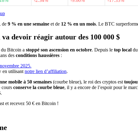
318%
-2.34%
-9.66%
-17.33%
kup
, de
9 % en une semaine
et de
12 % en un mois
. Le BTC surperforme 
n va devoir réagir autour des 100 000 $
s du Bitcoin a
stoppé son ascension en octobre
. Depuis le
top local
du 
dans des
conditions haussières
:
 en utilisant
notre lien d’affiliation
.
ne mobile à 50 semaines
(courbe bleue), le roi des cryptos est
toujou
e cours
conserve la courbe bleue
, il y a encore de l’espoir pour le ma
$
.
t et recevez 50 € en Bitcoin !
rme