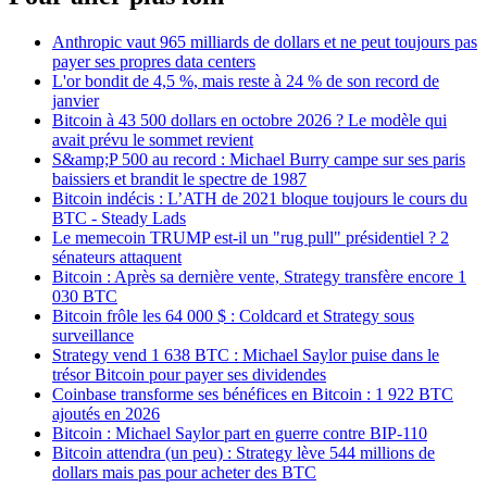
Anthropic vaut 965 milliards de dollars et ne peut toujours pas
payer ses propres data centers
L'or bondit de 4,5 %, mais reste à 24 % de son record de
janvier
Bitcoin à 43 500 dollars en octobre 2026 ? Le modèle qui
avait prévu le sommet revient
S&amp;P 500 au record : Michael Burry campe sur ses paris
baissiers et brandit le spectre de 1987
Bitcoin indécis : L’ATH de 2021 bloque toujours le cours du
BTC - Steady Lads
Le memecoin TRUMP est-il un "rug pull" présidentiel ? 2
sénateurs attaquent
Bitcoin : Après sa dernière vente, Strategy transfère encore 1
030 BTC
Bitcoin frôle les 64 000 $ : Coldcard et Strategy sous
surveillance
Strategy vend 1 638 BTC : Michael Saylor puise dans le
trésor Bitcoin pour payer ses dividendes
Coinbase transforme ses bénéfices en Bitcoin : 1 922 BTC
ajoutés en 2026
Bitcoin : Michael Saylor part en guerre contre BIP-110
Bitcoin attendra (un peu) : Strategy lève 544 millions de
dollars mais pas pour acheter des BTC