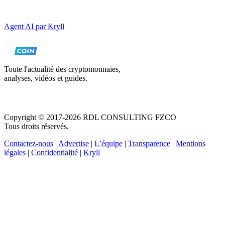
Agent AI par Kryll
Toute l'actualité des cryptomonnaies,
analyses, vidéos et guides.
Copyright © 2017-2026 RDL CONSULTING FZCO
Tous droits réservés.
Contactez-nous
|
Advertise
|
L’équipe
|
Transparence
|
Mentions
légales
|
Confidentialité
|
Kryll
Recevez votre guide PDF complet de 39 pages
Comment débuter dans les cryptos en 2026
Recevoir