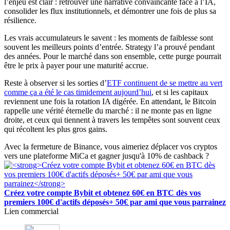
l’enjeu est clair : retrouver une narrative convaincante face à l’IA,
consolider les flux institutionnels, et démontrer une fois de plus sa
résilience.
Les vrais accumulateurs le savent : les moments de faiblesse sont
souvent les meilleurs points d’entrée. Strategy l’a prouvé pendant
des années. Pour le marché dans son ensemble, cette purge pourrait
être le prix à payer pour une maturité accrue.
Reste à observer si les sorties d’
ETF continuent de se mettre au vert
comme ça a été le cas timidement aujourd’hui
, et si les capitaux
reviennent une fois la rotation IA digérée. En attendant, le Bitcoin
rappelle une vérité éternelle du marché : il ne monte pas en ligne
droite, et ceux qui tiennent à travers les tempêtes sont souvent ceux
qui récoltent les plus gros gains.
Avec la fermeture de Binance, vous aimeriez déplacer vos cryptos
vers une plateforme MiCa et gagner jusqu'à 10% de cashback ?
Créez votre compte Bybit et obtenez 60€ en BTC dès vos
premiers 100€ d'actifs déposés+ 50€ par ami que vous parrainez
Lien commercial