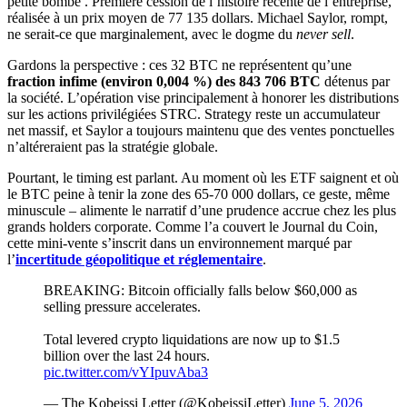
petite bombe . Première cession de l’histoire récente de l’entreprise,
réalisée à un prix moyen de 77 135 dollars. Michael Saylor, rompt,
ne serait-ce que marginalement, avec le dogme du
never sell
.
Gardons la perspective : ces 32 BTC ne représentent qu’une
fraction infime (environ 0,004 %) des 843 706 BTC
détenus par
la société. L’opération vise principalement à honorer les distributions
sur les actions privilégiées STRC. Strategy reste un accumulateur
net massif, et Saylor a toujours maintenu que des ventes ponctuelles
n’altéreraient pas la stratégie globale.
Pourtant, le timing est parlant. Au moment où les ETF saignent et où
le BTC peine à tenir la zone des 65-70 000 dollars, ce geste, même
minuscule – alimente le narratif d’une prudence accrue chez les plus
grands holders corporate. Comme l’a couvert le Journal du Coin,
cette mini-vente s’inscrit dans un environnement marqué par
l’
incertitude géopolitique et réglementaire
.
BREAKING: Bitcoin officially falls below $60,000 as
selling pressure accelerates.
Total levered crypto liquidations are now up to $1.5
billion over the last 24 hours.
pic.twitter.com/vYIpuvAba3
— The Kobeissi Letter (@KobeissiLetter)
June 5, 2026