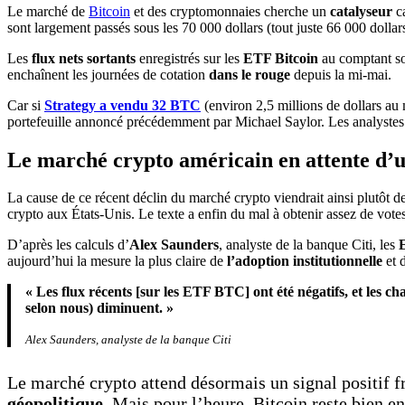
Le marché de
Bitcoin
et des cryptomonnaies cherche un
catalyseur
c
sont largement passés sous les 70 000 dollars (tout juste 66 000 dolla
Les
flux nets sortants
enregistrés sur les
ETF Bitcoin
au comptant son
enchaînent les journées de cotation
dans le rouge
depuis la mi-mai.
Car si
Strategy a vendu 32 BTC
(environ 2,5 millions de dollars au 
portefeuille annoncé précédemment par Michael Saylor. Les analystes
Le marché crypto américain en attente d’
La cause de ce récent déclin du marché crypto viendrait ainsi plutôt d
crypto aux États-Unis. Le texte a enfin du mal à obtenir assez de vote
D’après les calculs d’
Alex Saunders
, analyste de la banque Citi, les
aujourd’hui la mesure la plus claire de
l’adoption institutionnelle
et 
« Les flux récents [sur les ETF BTC] ont été négatifs, et les c
selon nous) diminuent. »
Alex Saunders, analyste de la banque Citi
Le marché crypto attend désormais un signal positif f
géopolitique
. Mais pour l’heure, Bitcoin reste bien e