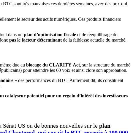
u BTC sont très mauvaises ces dernières semaines, avec des prix qui
llement le secteur des actifs numériques. Ces produits financiers
urtout dans un
plan d’optimisation fiscale
et de rééquilibrage de
 donc
pas le facteur déterminant
de la faiblesse actuelle du marché.
le-même due au
blocage du CLARITY
Act
, sur la structure du marché
ublicains) pour atteindre les 60 voix et ainsi clore son approbation.
madaire
» des performances du BTC. Autrement dit, ils constituent
.
un catalyseur potentiel pour un regain d’intérêt des investisseurs
 Sénat US ou de bonnes nouvelles sur le
plan
rd Chartered, qui voyait le BTC revenir à 100 000