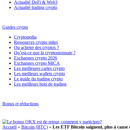
Actualité DeFi & Web3
Actualité trading crypto
Guides crypto
Cryptopedia
Ressources crypto utiles
Ou acheter des cryptos ?
Qu’est-ce que la cryptomonnaie ?
Exchanges crypto 2026
Exchanges crypto MiCA
Les meilleures cartes crypto
Les meilleurs wallets crypto
Le guide du trading crypto
Les meilleurs bots de trading
Bonus et réductions
Accueil
»
Bitcoin (BTC)
»
Les ETF Bitcoin saignent, plus à cause