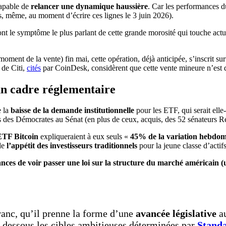
apable de
relancer une dynamique haussière
. Car les performances d
rs, même, au moment d’écrire ces lignes le 3 juin 2026).
t le symptôme le plus parlant de cette grande morosité qui touche actue
moment de la vente) fin mai, cette opération, déjà anticipée, s’inscrit s
 de Citi,
cités
par CoinDesk, considèrent que cette vente mineure n’est
un cadre réglementaire
e la
baisse de la demande institutionnelle
pour les ETF, qui serait el
s des Démocrates au Sénat (en plus de ceux, acquis, des 52 sénateurs Rép
ETF Bitcoin
expliqueraient à eux seuls «
45% de la variation hebdo
de
l’appétit des investisseurs traditionnels
pour la jeune classe d’actifs
hances de voir passer une loi sur la structure du marché américain (
ranc, qu’il prenne la forme d’une
avancée législative
au
n dessous les cibles ambitieuses déterminées par
Standa