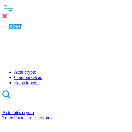
Actu crypto
Coinmarketcap
Encyclopédie
Actualités crypto
Toute l’actu sur les cryptos