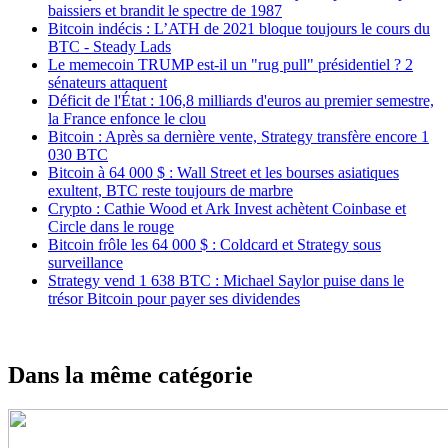
baissiers et brandit le spectre de 1987
Bitcoin indécis : L’ATH de 2021 bloque toujours le cours du
BTC - Steady Lads
Le memecoin TRUMP est-il un "rug pull" présidentiel ? 2
sénateurs attaquent
Déficit de l'État : 106,8 milliards d'euros au premier semestre,
la France enfonce le clou
Bitcoin : Après sa dernière vente, Strategy transfère encore 1
030 BTC
Bitcoin à 64 000 $ : Wall Street et les bourses asiatiques
exultent, BTC reste toujours de marbre
Crypto : Cathie Wood et Ark Invest achètent Coinbase et
Circle dans le rouge
Bitcoin frôle les 64 000 $ : Coldcard et Strategy sous
surveillance
Strategy vend 1 638 BTC : Michael Saylor puise dans le
trésor Bitcoin pour payer ses dividendes
Dans la même catégorie