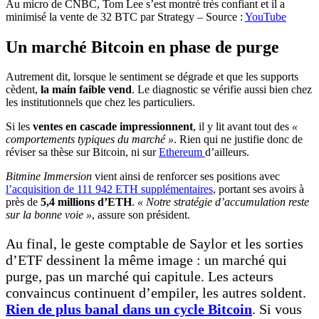
Au micro de CNBC, Tom Lee s’est montré très confiant et il a
minimisé la vente de 32 BTC par Strategy – Source :
YouTube
Un marché Bitcoin en phase de purge
Autrement dit, lorsque le sentiment se dégrade et que les supports
cèdent,
la main faible vend
. Le diagnostic se vérifie aussi bien chez
les institutionnels que chez les particuliers.
Si les
ventes en cascade impressionnent
, il y lit avant tout des
«
comportements typiques du marché »
. Rien qui ne justifie donc de
réviser sa thèse sur Bitcoin, ni sur
Ethereum
d’ailleurs.
Bitmine Immersion
vient ainsi de renforcer ses positions avec
l’acquisition de 111 942 ETH supplémentaires
, portant ses avoirs à
près de
5,4 millions d’ETH
.
« Notre stratégie d’accumulation reste
sur la bonne voie »
, assure son président.
Au final, le geste comptable de Saylor et les sorties
d’ETF dessinent la même image : un marché qui
purge, pas un marché qui capitule. Les acteurs
convaincus continuent d’empiler, les autres soldent.
Rien de plus banal dans un cycle Bitcoin
. Si vous