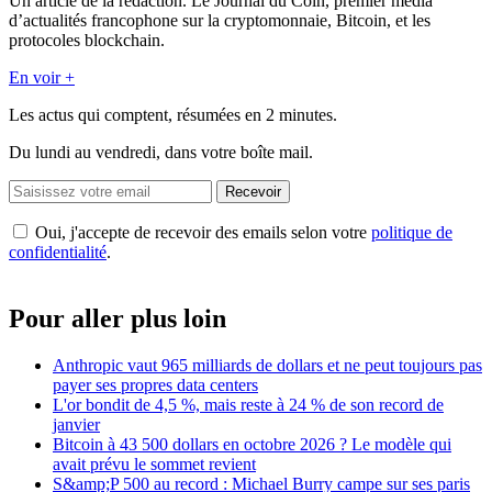
Un article de la rédaction. Le Journal du Coin, premier média
d’actualités francophone sur la cryptomonnaie, Bitcoin, et les
protocoles blockchain.
En voir +
Les actus qui comptent, résumées
en 2 minutes.
Du lundi au vendredi, dans votre boîte mail.
Recevoir
Oui, j'accepte de recevoir des emails selon votre
politique de
confidentialité
.
Pour aller plus loin
Anthropic vaut 965 milliards de dollars et ne peut toujours pas
payer ses propres data centers
L'or bondit de 4,5 %, mais reste à 24 % de son record de
janvier
Bitcoin à 43 500 dollars en octobre 2026 ? Le modèle qui
avait prévu le sommet revient
S&amp;P 500 au record : Michael Burry campe sur ses paris