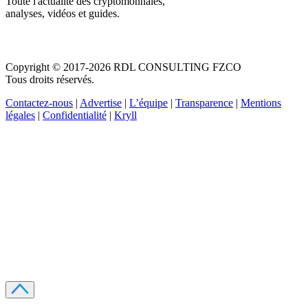
Toute l'actualité des cryptomonnaies,
analyses, vidéos et guides.
Copyright © 2017-2026 RDL CONSULTING FZCO
Tous droits réservés.
Contactez-nous
|
Advertise
|
L’équipe
|
Transparence
|
Mentions
légales
|
Confidentialité
|
Kryll
Recevez votre guide PDF complet de 39 pages
Comment débuter dans les cryptos en 2026
Recevoir
Oui, j'accepte de recevoir des emails selon votre
politique de confidentialité
.