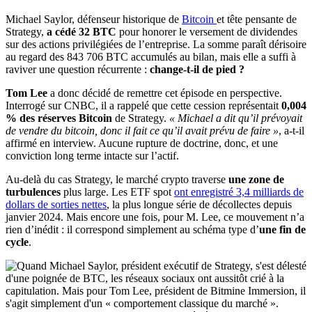
Michael Saylor, défenseur historique de
Bitcoin
et tête pensante de
Strategy,
a cédé 32 BTC
pour honorer le versement
de dividendes
sur des actions privilégiées de l’entreprise. La somme paraît dérisoire
au regard des 843 706 BTC accumulés au bilan, mais elle a suffi à
raviver une question récurrente :
change-t-il de pied ?
Tom Lee
a donc décidé de remettre cet épisode en perspective.
Interrogé sur CNBC, il a rappelé que cette cession représentait
0,004
% des réserves Bitcoin
de Strategy.
« Michael a dit qu’il prévoyait
de vendre du bitcoin, donc il fait ce qu’il avait prévu de faire »
, a-t-il
affirmé en interview. Aucune rupture de doctrine, donc, et une
conviction long terme intacte sur l’actif.
Au-delà du cas Strategy, le marché crypto traverse
une zone de
turbulences
plus large. Les ETF spot
ont enregistré 3,4 milliards de
dollars de sorties nettes
, la plus longue série de décollectes depuis
janvier 2024. Mais encore une fois, pour M. Lee, ce mouvement n’a
rien d’inédit : il correspond simplement au schéma type d’
une fin de
cycle
.