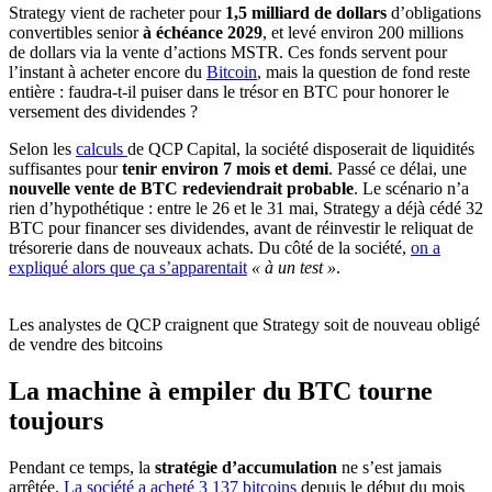
Strategy vient de racheter pour
1,5 milliard de dollars
d’obligations
convertibles senior
à échéance 2029
, et levé environ 200 millions
de dollars via la vente d’actions MSTR. Ces fonds servent pour
l’instant à acheter encore du
Bitcoin
, mais la question de fond reste
entière : faudra-t-il puiser dans le trésor en BTC pour honorer le
versement des dividendes ?
Selon les
calculs
de QCP Capital, la société disposerait de liquidités
suffisantes pour
tenir environ
7 mois et demi
. Passé ce délai, une
nouvelle vente de BTC redeviendrait probable
. Le scénario n’a
rien d’hypothétique : entre le 26 et le 31 mai, Strategy a déjà cédé 32
BTC pour financer ses dividendes, avant de réinvestir le reliquat de
trésorerie dans de nouveaux achats. Du côté de la société,
on a
expliqué alors que ça s’apparentait
« à un test »
.
Les analystes de QCP craignent que Strategy soit de nouveau obligé
de vendre des bitcoins
La machine à empiler du BTC tourne
toujours
Pendant ce temps, la
stratégie d’accumulation
ne s’est jamais
arrêtée.
La société a acheté 3 137 bitcoins
depuis le début du mois