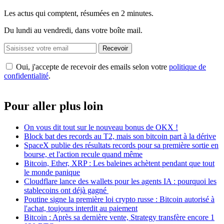
Les actus qui comptent, résumées
en 2 minutes.
Du lundi au vendredi, dans votre boîte mail.
Recevoir
Oui, j'accepte de recevoir des emails selon votre
politique de
confidentialité
.
Pour aller plus loin
On vous dit tout sur le nouveau bonus de OKX !
Block bat des records au T2, mais son bitcoin part à la dérive
SpaceX publie des résultats records pour sa première sortie en
bourse, et l'action recule quand même
Bitcoin, Ether, XRP : Les baleines achètent pendant que tout
le monde panique
Cloudflare lance des wallets pour les agents IA : pourquoi les
stablecoins ont déjà gagné
Poutine signe la première loi crypto russe : Bitcoin autorisé à
l'achat, toujours interdit au paiement
Bitcoin : Après sa dernière vente, Strategy transfère encore 1