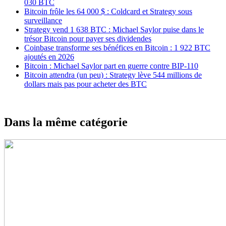
030 BTC
Bitcoin frôle les 64 000 $ : Coldcard et Strategy sous
surveillance
Strategy vend 1 638 BTC : Michael Saylor puise dans le
trésor Bitcoin pour payer ses dividendes
Coinbase transforme ses bénéfices en Bitcoin : 1 922 BTC
ajoutés en 2026
Bitcoin : Michael Saylor part en guerre contre BIP-110
Bitcoin attendra (un peu) : Strategy lève 544 millions de
dollars mais pas pour acheter des BTC
Dans la même catégorie