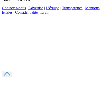
Contactez-nous
|
Advertise
|
L’équipe
|
Transparence
|
Mentions
légales
|
Confidentialité
|
Kryll
Recevez votre guide PDF complet de 39 pages
Comment débuter dans les cryptos en 2026
Recevoir
Oui, j'accepte de recevoir des emails selon votre
politique de confidentialité
.