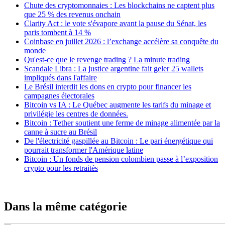
Chute des cryptomonnaies : Les blockchains ne captent plus
que 25 % des revenus onchain
Clarity Act : le vote s'évapore avant la pause du Sénat, les
paris tombent à 14 %
Coinbase en juillet 2026 : l’exchange accélère sa conquête du
monde
Qu'est-ce que le revenge trading ? La minute trading
Scandale Libra : La justice argentine fait geler 25 wallets
impliqués dans l'affaire
Le Brésil interdit les dons en crypto pour financer les
campagnes électorales
Bitcoin vs IA : Le Québec augmente les tarifs du minage et
privilégie les centres de données.
Bitcoin : Tether soutient une ferme de minage alimentée par la
canne à sucre au Brésil
De l'électricité gaspillée au Bitcoin : Le pari énergétique qui
pourrait transformer l'Amérique latine
Bitcoin : Un fonds de pension colombien passe à l’exposition
crypto pour les retraités
Dans la même catégorie