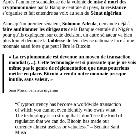
Après l’annonce scandaleuse de la volonté de
mise à mort des
cryptomonnaies
par la Banque centrale du pays, la
résistance
s’organise et fait entendre sa voix au sein du
Sénat nigérian
.
Alors qu’un premier sénateur,
Solomon Adeola
, demande déjà à
faire auditionner les dirigeants
de la Banque centrale du Nigéria
pour qu’ils expliquent sur cette décision, un autre sénateur va bien
plus loin et dénonce la
faiblesse
de leur devise nationale face à une
monnaie aussi forte que peut l’être le Bitcoin.
« La cryptomonnaie est devenue un moyen de transaction
mondial (…). Cette technologie est si puissante que je ne vois
même pas le genre de réglementation que nous pourrions
mettre en place. Bitcoin a rendu notre monnaie presque
inutile, sans valeur. »
Sani Musa, Sénateur nigérian
“Cryptocurrency has become a worldwide transaction
of which you cannot even identify who owns what.
The technology is so strong that I don’t see the kind of
regulation that we can do. Bitcoin has made our
currency almost useless or valueless." – Senator Sani
Musa