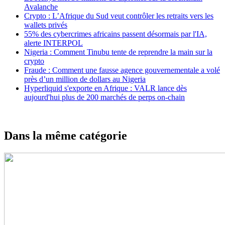
Avalanche
Crypto : L’Afrique du Sud veut contrôler les retraits vers les
wallets privés
55% des cybercrimes africains passent désormais par l'IA,
alerte INTERPOL
Nigeria : Comment Tinubu tente de reprendre la main sur la
crypto
Fraude : Comment une fausse agence gouvernementale a volé
près d’un million de dollars au Nigeria
Hyperliquid s'exporte en Afrique : VALR lance dès
aujourd'hui plus de 200 marchés de perps on-chain
Dans la même catégorie