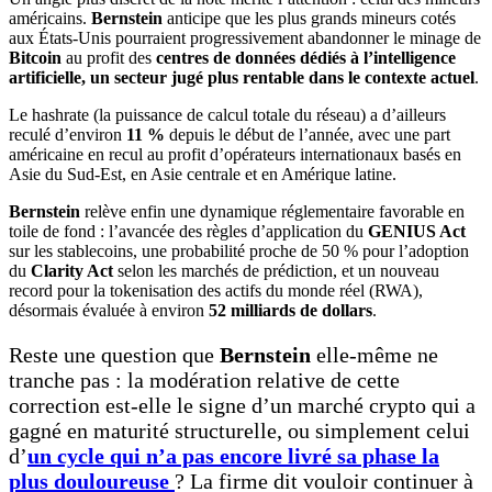
américains.
Bernstein
anticipe que les plus grands mineurs cotés
aux États-Unis pourraient progressivement abandonner le minage de
Bitcoin
au profit des
centres de données dédiés à l’intelligence
artificielle, un secteur jugé plus rentable dans le contexte actuel
.
Le hashrate (la puissance de calcul totale du réseau) a d’ailleurs
reculé d’environ
11 %
depuis le début de l’année, avec une part
américaine en recul au profit d’opérateurs internationaux basés en
Asie du Sud-Est, en Asie centrale et en Amérique latine.
Bernstein
relève enfin une dynamique réglementaire favorable en
toile de fond : l’avancée des règles d’application du
GENIUS Act
sur les stablecoins, une probabilité proche de 50 % pour l’adoption
du
Clarity Act
selon les marchés de prédiction, et un nouveau
record pour la tokenisation des actifs du monde réel (RWA),
désormais évaluée à environ
52 milliards de dollars
.
Reste une question que
Bernstein
elle-même ne
tranche pas : la modération relative de cette
correction est-elle le signe d’un marché crypto qui a
gagné en maturité structurelle, ou simplement celui
d’
un cycle qui n’a pas encore livré sa phase la
plus douloureuse
? La firme dit vouloir continuer à