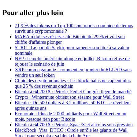
Pour aller plus loin
71,9 % des tokens du Top 100 sont morts : combien de temps
survit une cryptomonnaie ?
MARA réduit ses réserves de Bitcoin de 29 % et voit son
chiffre d'affaires plonger
STRC : Le pari de Saylor pour ramener son titre à sa valeur
nominale
NFP : l'emploi américain plonge en juillet, Bitcoin refuse de
rejouer le scénario de juin
XRP comme garantie : comment emprunter du RLUSD sans
vendre un seul token
Chute des cryptomonnaies : Les blockchains ne captent plus
que 25 % des revenus onchain
Bitcoin à 64 200 $ : Pétrole, Fed et Congrès figent le marché
Crypto : Wintermute obtient son sésame pour Wall Street
Bitcoin : De 500 dollars à 3,2 millions, 50 BTC se réveillent
après quinze ans
Économie : Plus de 2 000 milliards pour Wall Street en un
mois, presque rien pour Bitcoin
Bitcoin à 64 700 $ : Pétrole, SpaceX et altcoins sous pression
BlackRock, Visa, DTCC : Circle enrôle les géants de Wall
Street pour sécuriser sa blockchain Arc