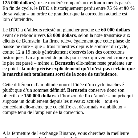
125 000 dollars
), reste modéré comparé aux effondrements passés.
En fin de cycle, le
BTC
a historiquement perdu entre
75 %
et
90 %
de sa valeur – un ordre de grandeur que la correction actuelle est
loin d’atteindre.
Le
BTC
a d’ailleurs retesté un plancher proche de
60 000 dollars
avant de rebondir vers
63 000 dollars
, selon la note transmise aux
clients de Bernstein. La firme relève également que cette phase de
baisse ne dure « que » trois trimestres depuis le sommet du cycle,
contre 12 à 15 mois généralement observés lors des corrections
historiques. Un argument de poids pour ceux qui veulent croire que
le pire est passé – même si
Bernstein
elle-même reste prudente sur
ce point :
la note précise explicitement qu’il n’est pas certain que
le marché soit totalement sorti de la zone de turbulence.
Cette différence d’amplitude nourrit l’idée d’un cycle inachevé
plutôt que d’un sommet définitif.
Bernstein
conserve donc son
objectif de
150 000 dollars
à l’horizon de fin d’année – un prix qui
suppose un doublement depuis les niveaux actuels – tout en
concédant elle-même que ce chiffre est désormais « ambitieux »
compte tenu de l’ampleur de la correction.
A la fermeture de l'exchange Binance, vous cherchez la meilleure