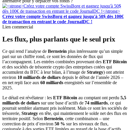
alternative pour y déplacer vos fonds ?
Créez votre compte SwissBorg et gagnez jusqu'à 50$ dès 100€
de transaction en entrant le code JournalDC !
Lien commercial
Les flux, plus parlants que le seul prix
Ce qui rend l’analyse de
Bernstein
plus intéressante qu’un simple
pari sur un chiffre rond, ce sont les données de flux qui
l’accompagnent. Les entrées combinées provenant des
ETF Bitcoin
et des sociétés de trésorerie crypto (les entreprises cotées qui
accumulent du BTC à leur bilan, à l’image de
Strategy
) ont atteint
environ
10 milliards de dollars
depuis le début de l’année 2026 –
en net repli face aux
60 milliards
enregistrés sur l’ensemble de
2025.
Le détail est révélateur : les
ETF Bitcoin
au comptant ont perdu
5,5
milliards de dollars
sur une base d’actifs de
74 milliards
, ce qui
pourrait sembler alarmant pris isolément. Mais ce sont les sociétés de
trésorerie,
Strategy
en tête, qui maintiennent le solde net des flux en
territoire positif. Selon
Bernstein
, cette combinaison – une
correction de prix d’environ
50 %
sur les niveaux de flux,
conjuguée à des sorties ETF limitées au regard de la base d’actifs