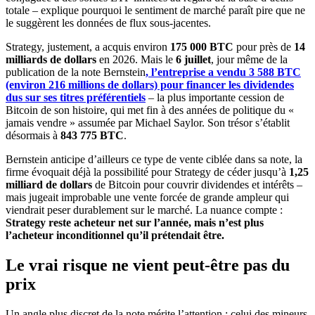
totale – explique pourquoi le sentiment de marché paraît pire que ne
le suggèrent les données de flux sous-jacentes.
Strategy, justement, a acquis environ
175 000 BTC
pour près de
14
milliards de dollars
en 2026. Mais le
6 juillet
, jour même de la
publication de la note Bernstein
, l’entreprise a vendu 3 588 BTC
(environ 216 millions de dollars) pour financer les dividendes
dus sur ses titres préférentiels
– la plus importante cession de
Bitcoin de son histoire, qui met fin à des années de politique du «
jamais vendre » assumée par Michael Saylor. Son trésor s’établit
désormais à
843 775 BTC
.
Bernstein anticipe d’ailleurs ce type de vente ciblée dans sa note, la
firme évoquait déjà la possibilité pour Strategy de céder jusqu’à
1,25
milliard de dollars
de Bitcoin pour couvrir dividendes et intérêts –
mais jugeait improbable une vente forcée de grande ampleur qui
viendrait peser durablement sur le marché. La nuance compte :
Strategy reste acheteur net sur l’année, mais n’est plus
l’acheteur inconditionnel qu’il prétendait être.
Le vrai risque ne vient peut-être pas du
prix
Un angle plus discret de la note mérite l’attention : celui des mineurs