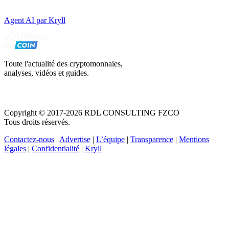
Agent AI par Kryll
Toute l'actualité des cryptomonnaies,
analyses, vidéos et guides.
Copyright © 2017-2026 RDL CONSULTING FZCO
Tous droits réservés.
Contactez-nous
|
Advertise
|
L’équipe
|
Transparence
|
Mentions
légales
|
Confidentialité
|
Kryll
Recevez votre guide PDF complet de 39 pages
Comment débuter dans les cryptos en 2026
Recevoir
Oui, j'accepte de recevoir des emails selon votre