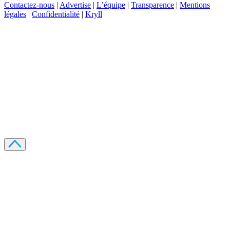
Contactez-nous
|
Advertise
|
L’équipe
|
Transparence
|
Mentions
légales
|
Confidentialité
|
Kryll
Recevez votre guide PDF complet de 39 pages
Comment débuter dans les cryptos en 2026
Recevoir
Oui, j'accepte de recevoir des emails selon votre
politique de confidentialité
.