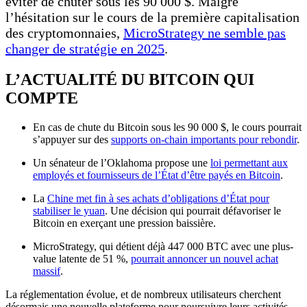
éviter de chuter sous les 90 000 $. Malgré
l’hésitation sur le cours de la première capitalisation
des cryptomonnaies,
MicroStrategy ne semble pas
changer de stratégie en 2025
.
L’ACTUALITÉ DU BITCOIN QUI
COMPTE
En cas de chute du Bitcoin sous les 90 000 $, le cours pourrait
s’appuyer sur des
supports on-chain importants pour rebondir
.
Un sénateur de l’Oklahoma propose une
loi permettant aux
employés et fournisseurs de l’État d’être payés en Bitcoin
.
La
Chine met fin à ses achats d’obligations d’État pour
stabiliser le yuan
. Une décision qui pourrait défavoriser le
Bitcoin en exerçant une pression baissière.
MicroStrategy, qui détient déjà 447 000 BTC avec une plus-
value latente de 51 %,
pourrait annoncer un nouvel achat
massif
.
La réglementation évolue, et de nombreux utilisateurs cherchent
désormais une nouvelle plateforme pour poursuivre leurs activités