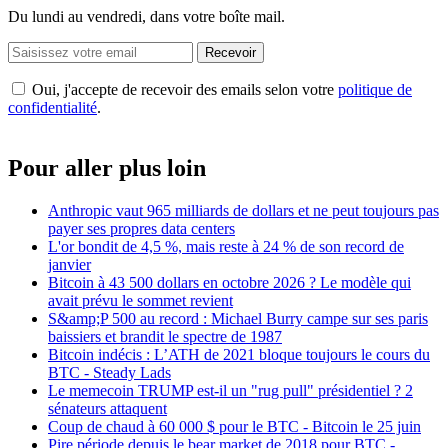
Du lundi au vendredi, dans votre boîte mail.
Recevoir
Oui, j'accepte de recevoir des emails selon votre
politique de
confidentialité
.
Pour aller plus loin
Anthropic vaut 965 milliards de dollars et ne peut toujours pas
payer ses propres data centers
L'or bondit de 4,5 %, mais reste à 24 % de son record de
janvier
Bitcoin à 43 500 dollars en octobre 2026 ? Le modèle qui
avait prévu le sommet revient
S&amp;P 500 au record : Michael Burry campe sur ses paris
baissiers et brandit le spectre de 1987
Bitcoin indécis : L’ATH de 2021 bloque toujours le cours du
BTC - Steady Lads
Le memecoin TRUMP est-il un "rug pull" présidentiel ? 2
sénateurs attaquent
Coup de chaud à 60 000 $ pour le BTC - Bitcoin le 25 juin
Pire période depuis le bear market de 2018 pour BTC -