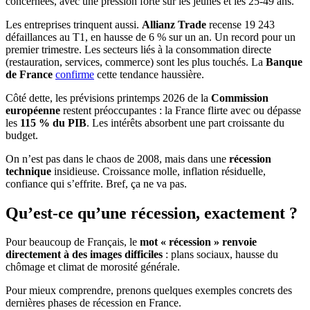
concernées, avec une pression forte sur les jeunes et les 25-49 ans.
Les entreprises trinquent aussi.
Allianz Trade
recense 19 243
défaillances au T1, en hausse de 6 % sur un an. Un record pour un
premier trimestre. Les secteurs liés à la consommation directe
(restauration, services, commerce) sont les plus touchés. La
Banque
de France
confirme
cette tendance haussière.
Côté dette, les prévisions printemps 2026 de la
Commission
européenne
restent préoccupantes : la France flirte avec ou dépasse
les
115 % du PIB
. Les intérêts absorbent une part croissante du
budget.
On n’est pas dans le chaos de 2008, mais dans une
récession
technique
insidieuse. Croissance molle, inflation résiduelle,
confiance qui s’effrite. Bref, ça ne va pas.
Qu’est-ce qu’une récession, exactement ?
Pour beaucoup de Français, le
mot « récession » renvoie
directement à des images difficiles
: plans sociaux, hausse du
chômage et climat de morosité générale.
Pour mieux comprendre, prenons quelques exemples concrets des
dernières phases de récession en France.