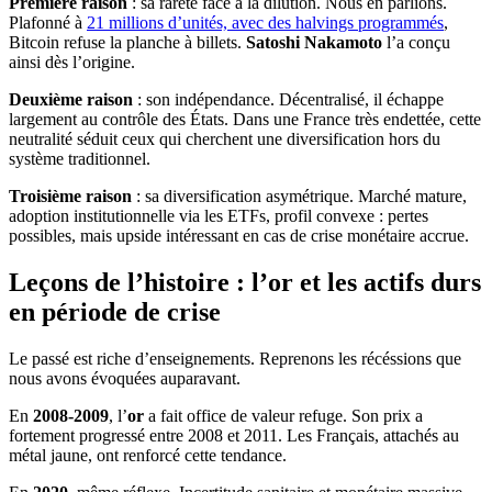
Première raison
: sa rareté face à la dilution. Nous en parlions.
Plafonné à
21 millions d’unités, avec des halvings programmés
,
Bitcoin refuse la planche à billets.
Satoshi Nakamoto
l’a conçu
ainsi dès l’origine.
Deuxième raison
: son indépendance. Décentralisé, il échappe
largement au contrôle des États. Dans une France très endettée, cette
neutralité séduit ceux qui cherchent une diversification hors du
système traditionnel.
Troisième raison
: sa diversification asymétrique. Marché mature,
adoption institutionnelle via les ETFs, profil convexe : pertes
possibles, mais upside intéressant en cas de crise monétaire accrue.
Leçons de l’histoire : l’or et les actifs durs
en période de crise
Le passé est riche d’enseignements. Reprenons les récéssions que
nous avons évoquées auparavant.
En
2008-2009
, l’
or
a fait office de valeur refuge. Son prix a
fortement progressé entre 2008 et 2011. Les Français, attachés au
métal jaune, ont renforcé cette tendance.