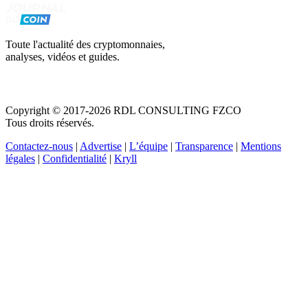
Toute l'actualité des cryptomonnaies,
analyses, vidéos et guides.
Copyright © 2017-2026 RDL CONSULTING FZCO
Tous droits réservés.
Contactez-nous
|
Advertise
|
L’équipe
|
Transparence
|
Mentions
légales
|
Confidentialité
|
Kryll
Recevez votre guide PDF complet de 39 pages
Comment débuter dans les cryptos en 2026
Recevoir
Oui, j'accepte de recevoir des emails selon votre
politique de confidentialité
.