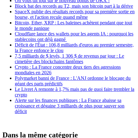
On vous dit tout sur le nouveau bonus de OKX !
Block bat des records au T2, mais son bitcoin part à la dérive
SpaceX publie des résultats records pour sa première sortie en
bourse, et l'action recule quand même
Bitcoin, Ether, XRP : Les baleines achètent pendant que tout
le monde panique
Cloudflare lance des wallets pour les agents IA : pourquoi les
stablecoins ont déjà gagné
Déficit de l'État : 106,8 milliards d'euros au premier semestre,
la France enfonce le clou
7,5 milliards de $ levés, 1 306 $ de revenus par jour : Le
cimetière des blockchains fantômes
Crypto : La France concentre deux tiers des agressions
mondiales en 2026
Polymarket banni de France : L'ANJ ordonne le blocage du
géant des paris prédictifs
Le Livret A remonte à 1,7% mais pas de quoi faire trembler la
crypto
Alerte sur les finances publiques : La France abaisse sa
croissance et dégaine 3 milliards de plus pour sauver son
déficit
Dans la même catégorie